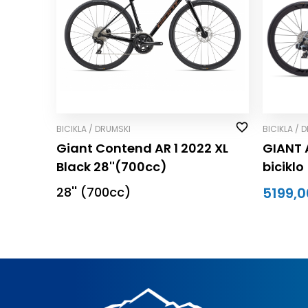
BICIKLA / DRUMSKI
BICIKLA / 
Giant Contend AR 1 2022 XL
GIANT 
Black 28''(700cc)
biciklo
28'' (700cc)
5199,0