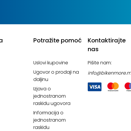
a
Potražite pomoć
Kontaktirajte
nas
Uslovi kupovine
Pišite nam:
Ugovor o prodaji na
info@bikenmore.
daljinu
Izjava o
jednostranom
raskidu ugovora
Informacija o
jednostranom
raskidu