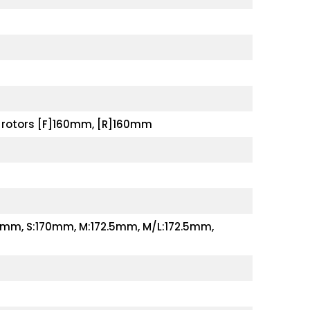
 rotors [F]160mm, [R]160mm
0mm, S:170mm, M:172.5mm, M/L:172.5mm,