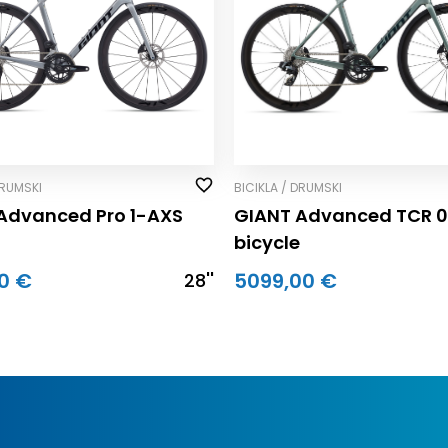
DRUMSKI
BICIKLA / DRUMSKI
Advanced Pro 1-AXS
GIANT Advanced TCR 
bicycle
0 €
5099,00 €
28''