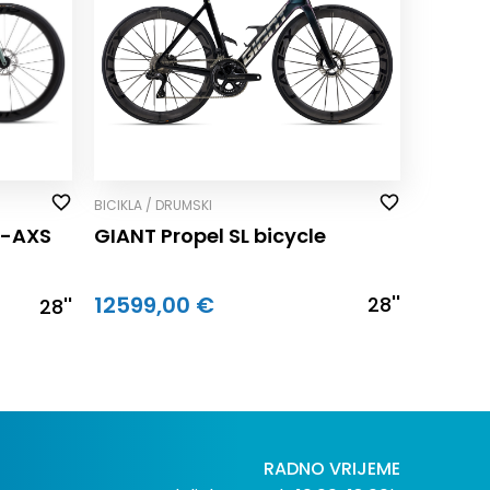
BICIKLA / DRUMSKI
0-AXS
GIANT Propel SL bicycle
12599,00 €
28''
28''
RADNO VRIJEME