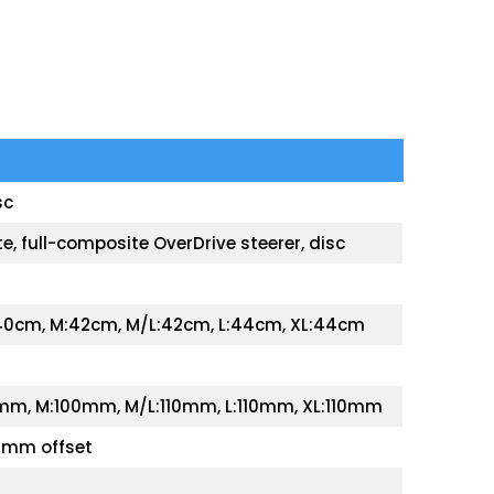
sc
full-composite OverDrive steerer, disc
40cm, M:42cm, M/L:42cm, L:44cm, XL:44cm
mm, M:100mm, M/L:110mm, L:110mm, XL:110mm
14mm offset