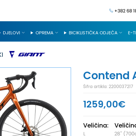
+382 68 1
DJELOVI
OPREMA
BICIKLISTIČKA ODJEĆA
E-T
I
Contend 
Šifra artikla:
2200037217
1259,00€
Veličina:
Veliči
L
28'' (700