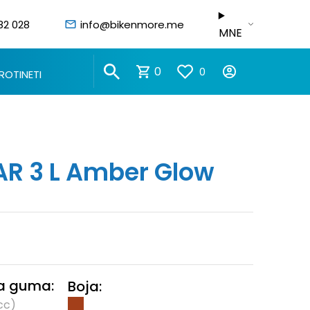
82 028
info@bikenmore.me
MNE
0
0
ROTINETI
AR 3 L Amber Glow
na guma:
Boja:
cc)