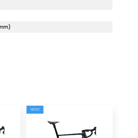
34mm)
NOVO