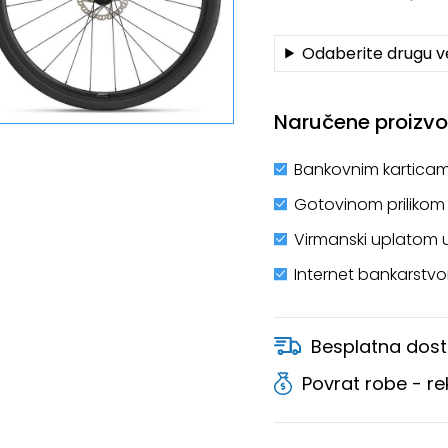
Odaberite drugu ve
Naručene proizvod
Bankovnim karticam
Gotovinom prilikom
Virmanski uplatom 
Internet bankarstv
Besplatna dost
Povrat robe - r