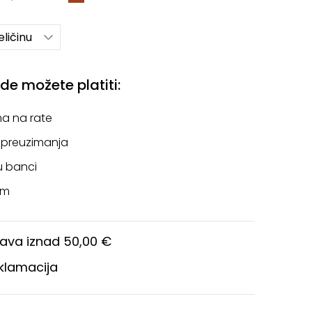
ličinu
e možete platiti:
a na rate
 preuzimanja
u banci
om
ava iznad 50,00 €
eklamacija