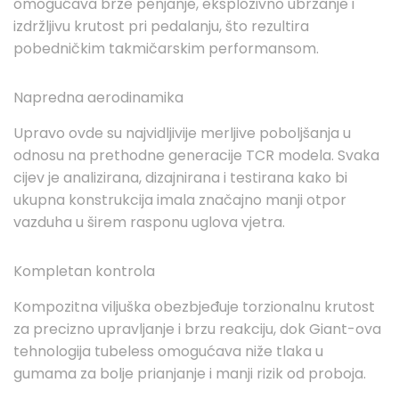
omogućava brže penjanje, eksplozivno ubrzanje i
izdržljivu krutost pri pedalanju, što rezultira
pobedničkim takmičarskim performansom.
Napredna aerodinamika
Upravo ovde su najvidljivije merljive poboljšanja u
odnosu na prethodne generacije TCR modela. Svaka
cijev je analizirana, dizajnirana i testirana kako bi
ukupna konstrukcija imala značajno manji otpor
vazduha u širem rasponu uglova vjetra.
Kompletan kontrola
Kompozitna viljuška obezbjeđuje torzionalnu krutost
za precizno upravljanje i brzu reakciju, dok Giant-ova
tehnologija tubeless omogućava niže tlaka u
gumama za bolje prianjanje i manji rizik od proboja.