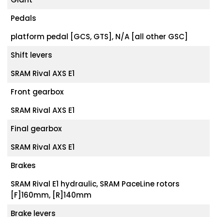
Pedals
platform pedal [GCS, GTS], N/A [all other GSC]
Shift levers
SRAM Rival AXS E1
Front gearbox
SRAM Rival AXS E1
Final gearbox
SRAM Rival AXS E1
Brakes
SRAM Rival E1 hydraulic, SRAM PaceLine rotors
[F]160mm, [R]140mm
Brake levers