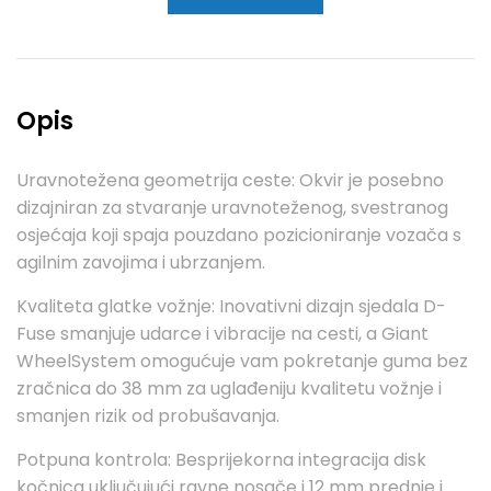
Opis
Uravnotežena geometrija ceste: Okvir je posebno
dizajniran za stvaranje uravnoteženog, svestranog
osjećaja koji spaja pouzdano pozicioniranje vozača s
agilnim zavojima i ubrzanjem.
Kvaliteta glatke vožnje: Inovativni dizajn sjedala D-
Fuse smanjuje udarce i vibracije na cesti, a Giant
WheelSystem omogućuje vam pokretanje guma bez
zračnica do 38 mm za uglađeniju kvalitetu vožnje i
smanjen rizik od probušavanja.
Potpuna kontrola: Besprijekorna integracija disk
kočnica uključujući ravne nosače i 12 mm prednje i