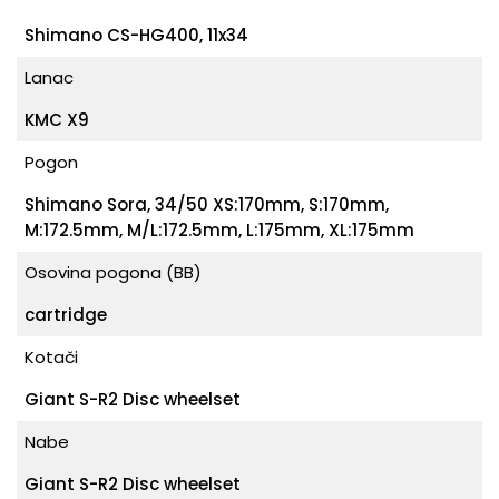
Shimano CS-HG400, 11x34
Lanac
KMC X9
Pogon
Shimano Sora, 34/50 XS:170mm, S:170mm,
M:172.5mm, M/L:172.5mm, L:175mm, XL:175mm
Osovina pogona (BB)
cartridge
Kotači
Giant S-R2 Disc wheelset
Nabe
Giant S-R2 Disc wheelset