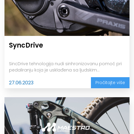
SyncDrive
SincDrive tehnologija nudi sinhronizovanu pomoć pri
pedaliranju koja je usklađena sa ljudskim...
27.06.2023
Pročitajte više