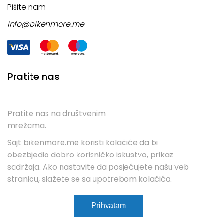
Pišite nam:
info@bikenmore.me
Pratite nas
Pratite nas na društvenim
mrežama.
Sajt bikenmore.me koristi kolačiće da bi
obezbjedio dobro korisničko iskustvo, prikaz
sadržaja. Ako nastavite da posjećujete našu veb
stranicu, slažete se sa upotrebom kolačića.
Uslovi kupovine
Servis
Kontakt
Prihvatam
WebCenter.
Copyright 2023
All rights reserved.