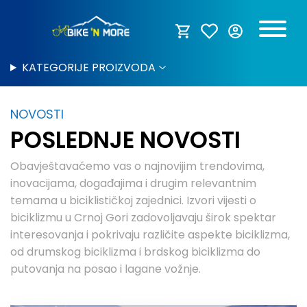
KATEGORIJE PROIZVODA
NOVOSTI
POSLEDNJE NOVOSTI
Obavještavaćemo vas o najnovijim trendovima,
inovacijama, događajima i drugim relevantnim
temama u biciklističkoj zajednici. Izvori vijesti o
biciklizmu u Crnoj Gori zadovoljavaju širok spektar
interesovanja i pokrivaju različite aspekte biciklizma,
od drumskog biciklizma i brdskog biciklizma do
putovanja na posao i lagane vožnje.