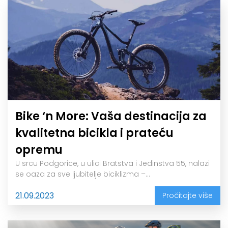
Bike ‘n More: Vaša destinacija za
kvalitetna bicikla i prateću
opremu
U srcu Podgorice, u ulici Bratstva i Jedinstva 55, nalazi
se oaza za sve ljubitelje biciklizma –...
21.09.2023
Pročitajte više