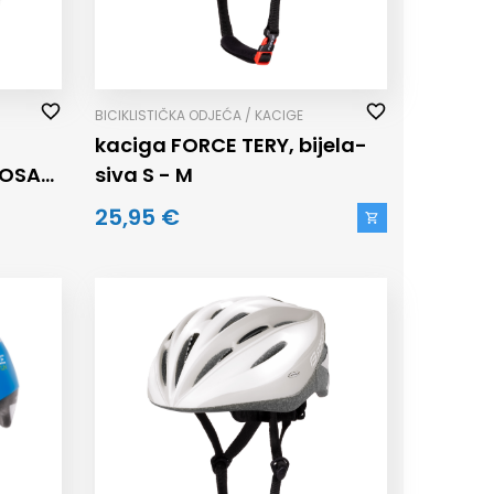
BICIKLISTIČKA ODJEĆA / KACIGE
kaciga FORCE TERY, bijela-
NOSAC
siva S - M
25,95 €