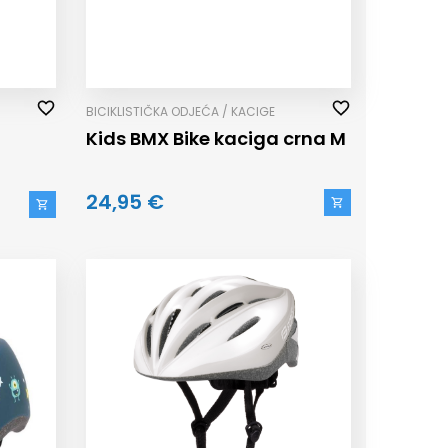
BICIKLISTIČKA ODJEĆA / KACIGE
Kids BMX Bike kaciga crna M
24,95 €