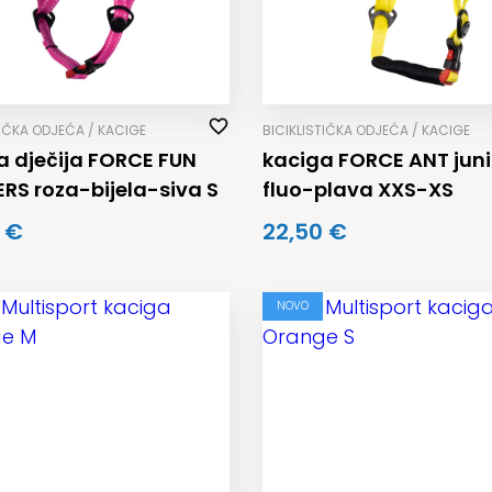
TIČKA ODJEĆA / KACIGE
BICIKLISTIČKA ODJEĆA / KACIGE
a dječija FORCE FUN
kaciga FORCE ANT juni
RS roza-bijela-siva S
fluo-plava XXS-XS
 €
22,50 €
NOVO