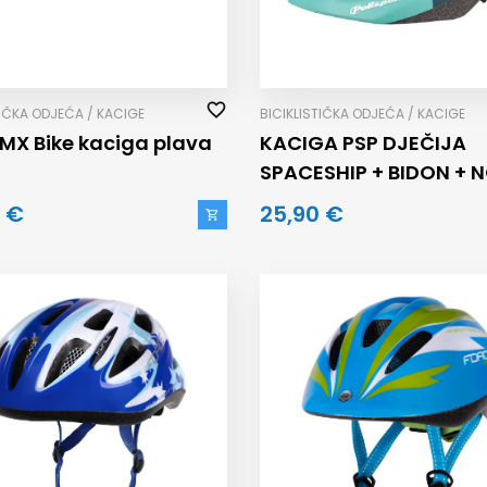
TIČKA ODJEĆA / KACIGE
BICIKLISTIČKA ODJEĆA / KACIGE
BMX Bike kaciga plava
KACIGA PSP DJEČIJA
SPACESHIP + BIDON + 
BIDONA
 €
25,90 €