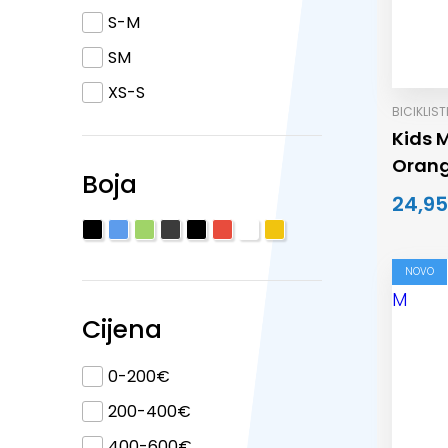
S-M
SM
XS-S
BICIKLIS
Kids 
Oran
Boja
24,95
NOVO
Cijena
0-200€
200-400€
400-600€