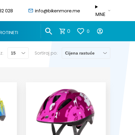
82 028
info@bikenmore.me
MNE
0
0
ROTINETI
z:
Sortiraj po: