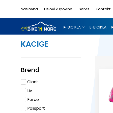
Naslovna
Uslovi kupovine
Servis
Kontakt
BICIKLA
E-BICIKLA
KACIGE
Brend
Giant
Liv
Force
Polisport