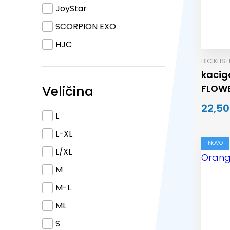
JoyStar
SCORPION EXO
HJC
BICIKLIS
kacig
FLOWE
Veličina
22,50
L
L-XL
NOVO
L/XL
M
M-L
ML
S