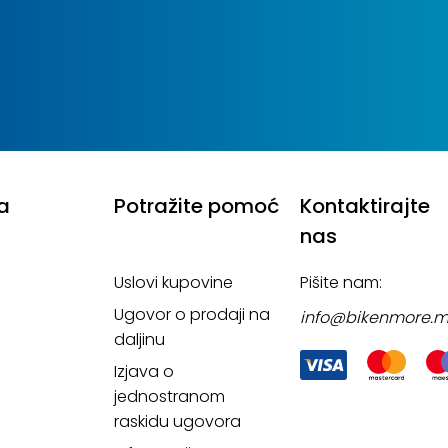
a
Potražite pomoć
Kontaktirajte
nas
Uslovi kupovine
Pišite nam:
Ugovor o prodaji na
info@bikenmore.
daljinu
Izjava o
jednostranom
raskidu ugovora