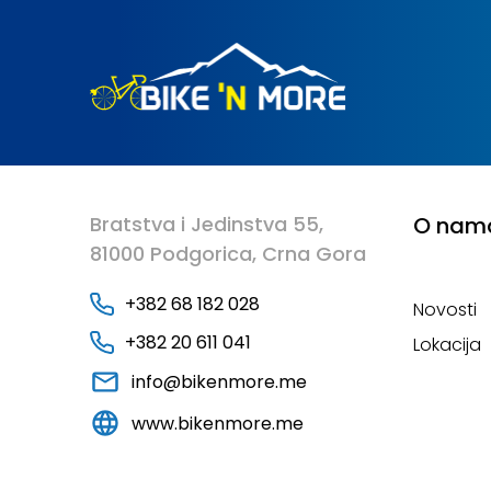
Bratstva i Jedinstva 55,
O nam
81000 Podgorica, Crna Gora
+382 68 182 028
Novosti
+382 20 611 041
Lokacija
info@bikenmore.me
www.bikenmore.me