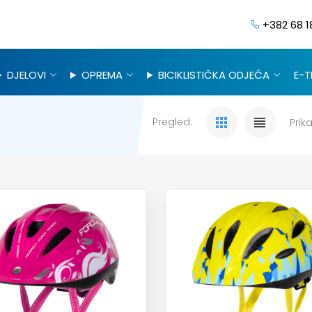
+382 68 1
DJELOVI
OPREMA
BICIKLISTIČKA ODJEĆA
E-T
Pregled:
Prika