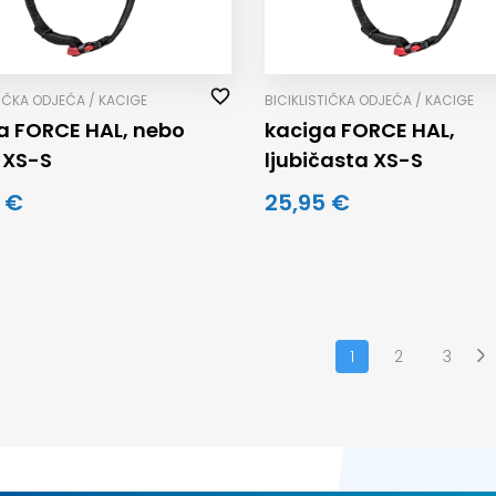
TIČKA ODJEĆA / KACIGE
BICIKLISTIČKA ODJEĆA / KACIGE
a FORCE HAL, nebo
kaciga FORCE HAL,
 XS-S
ljubičasta XS-S
 €
25,95 €
1
2
3