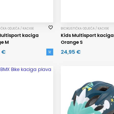
TIČKA ODJEĆA / KACIGE
BICIKLISTIČKA ODJEĆA / KACIGE
Multisport kaciga
Kids Multisport kaciga
ge M
Orange S
 €
24,95 €