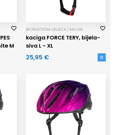
BICIKLISTIČKA ODJEĆA / KACIGE
IPES
kaciga FORCE TERY, bijela-
ite M
siva L - XL
25,95 €