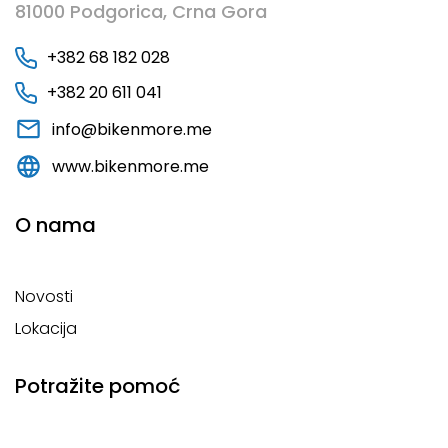
81000 Podgorica, Crna Gora
+382 68 182 028
+382 20 611 041
info@bikenmore.me
www.bikenmore.me
O nama
Novosti
Lokacija
Potražite pomoć