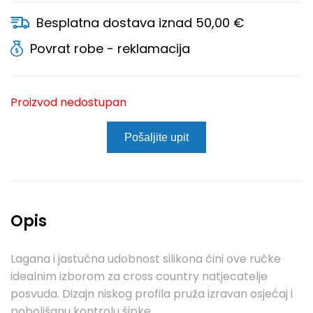
Besplatna dostava iznad 50,00 €
Povrat robe - reklamacija
Proizvod nedostupan
Pošaljite upit
Opis
Lagana i jastučna udobnost silikona čini ove ručke
idealnim izborom za cross country natjecatelje
posvuda. Dizajn niskog profila pruža izravan osjećaj i
poboljšanu kontrolu šipke.