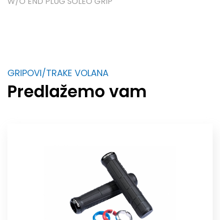
W/O END PLUG SOLE­O GRIP
GRIPOVI/TRAKE VOLANA
Predlažemo vam