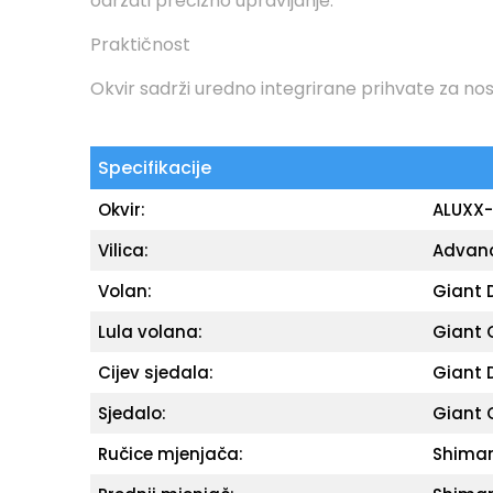
održati precizno upravljanje.
Praktičnost
Okvir sadrži uredno integrirane prihvate za nos
Specifikacije
Okvir:
ALUXX-
Vilica:
Advanc
Volan:
Giant 
Lula volana:
Giant 
Cijev sjedala:
Giant 
Sjedalo:
Giant 
Ručice mjenjača:
Shiman