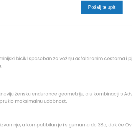
Pošaljite upit
inijski bicikl sposoban za vožnju asfaltiranim cestama i
.
ajnoviju žensku endurance geometriju, a u kombinaciji s
bi pružio maksimalnu udobnost.
i izvan nje, a kompatibilan je i s gumama do 38c, dok će O