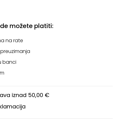
e možete platiti:
a na rate
 preuzimanja
u banci
om
ava iznad 50,00 €
eklamacija