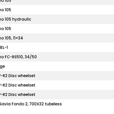
o 105
o 105
o 105 hydraulic
o 105
o 105, 11×34
EL-1
o FC-RS510, 34/50
dge
P-R2 Disc wheelset
P-R2 Disc wheelset
P-R2 Disc wheelset
Gavia Fondo 2, 700X32 tubeless