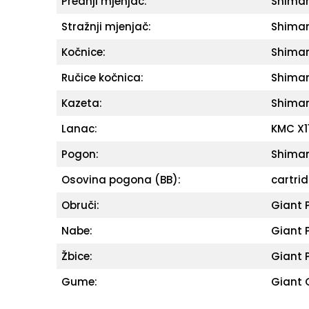
Prednji mjenjač:
Shiman
Stražnji mjenjač:
Shiman
Kočnice:
Shiman
Ručice kočnica:
Shiman
Kazeta:
Shiman
Lanac:
KMC X11
Pogon:
Shiman
Osovina pogona (BB):
cartri
Obruči:
Giant 
Nabe:
Giant 
Žbice:
Giant 
Gume:
Giant 