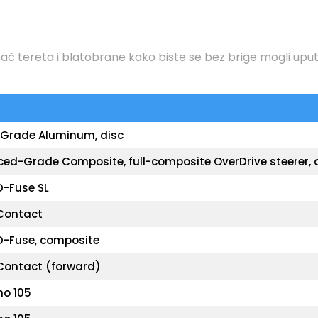
ač tereta i blatobrane kako biste se bez brige mogli uputi
Grade Aluminum, disc
ed-Grade Composite, full-composite OverDrive steerer, 
D-Fuse SL
Contact
D-Fuse, composite
Contact (forward)
o 105