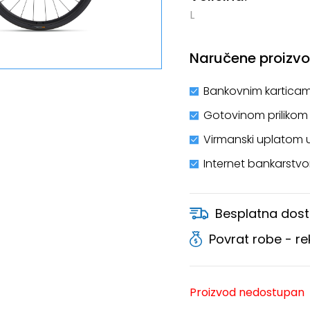
L
Naručene proizvod
Bankovnim karticam
Gotovinom prilikom
Virmanski uplatom 
Internet bankarstv
Besplatna dost
Povrat robe - r
Proizvod nedostupan