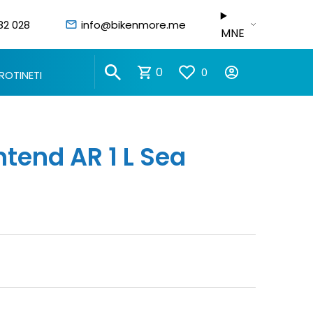
82 028
info@bikenmore.me
MNE
0
0
ROTINETI
tend AR 1 L Sea