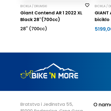
BICIKLA / DRUMSKI
BICIKLA / 
Giant Contend AR 1 2022 XL
GIANT 
Black 28''(700cc)
biciklo
28'' (700cc)
5199,0
Bratstva i Jedinstva 55,
O nam
81000 Podgorica, Crna Gora