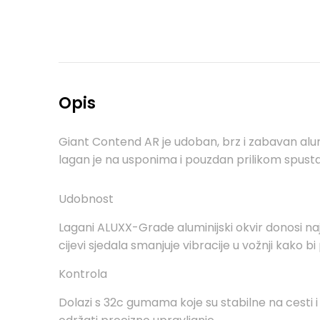
Opis
Giant Contend AR je udoban, brz i zabavan alum
lagan je na usponima i pouzdan prilikom spusta
Udobnost
Lagani ALUXX-Grade aluminijski okvir donosi n
cijevi sjedala smanjuje vibracije u vožnji kako 
Kontrola
Dolazi s 32c gumama koje su stabilne na cesti 