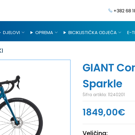
+382 68 1
DJELOVI
OPREMA
BICIKLISTIČKA ODJEĆA
E-T
I
GIANT Con
Sparkle
Šifra artikla:
11240201
1849,00€
Veličina: