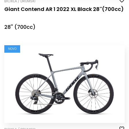
BICIKLA / DRUMSKI
Giant Contend AR 1 2022 XL Black 28''(700cc)
28'' (700cc)
NOVO