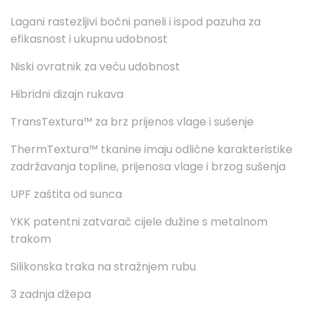
Lagani rastezljivi bočni paneli i ispod pazuha za
efikasnost i ukupnu udobnost
Niski ovratnik za veću udobnost
Hibridni dizajn rukava
TransTextura™ za brz prijenos vlage i sušenje
ThermTextura™ tkanine imaju odlične karakteristike
zadržavanja topline, prijenosa vlage i brzog sušenja
UPF zaštita od sunca
YKK patentni zatvarač cijele dužine s metalnom
trakom
Silikonska traka na stražnjem rubu
3 zadnja džepa