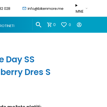
82 028
info@bikenmore.me
MNE
0
0
ROTINETI
e Day SS
berry Dres S
e možete platiti: