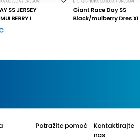
ČKA ODJEĆA / DRESOVI
BICIKLISTIČKA ODJEĆA / DRESOVI
AY SS JERSEY
Giant Race Day SS
MULBERRY L
Black/mulberry Dres XL
 €
a
Potražite pomoć
Kontaktirajte
nas