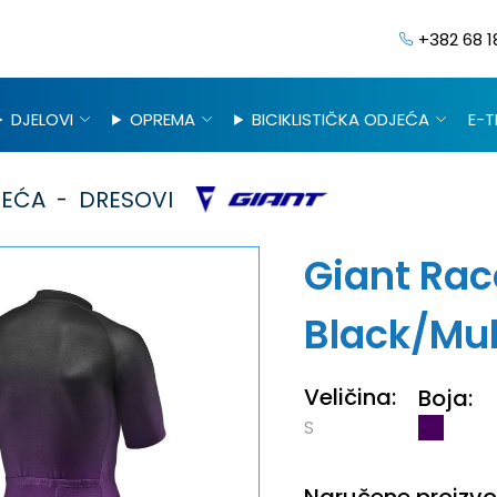
+382 68 1
DJELOVI
OPREMA
BICIKLISTIČKA ODJEĆA
E-T
JEĆA
DRESOVI
Giant Rac
Black/Mul
Veličina:
Boja:
S
Naručene proizvod