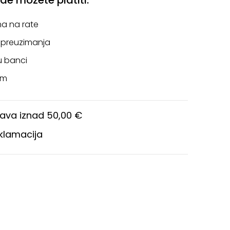
a na rate
 preuzimanja
u banci
om
ava iznad 50,00 €
eklamacija