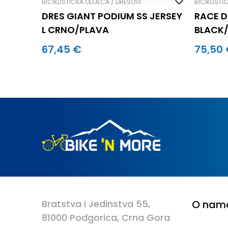
BICIKLISTIČKA ODJEĆA / DRESOVI
BICIKLISTI
DRES GIANT PODIUM SS JERSEY
RACE D
L CRNO/PLAVA
BLACK/
67,45 €
75,50
Bratstva i Jedinstva 55,
O nam
81000 Podgorica, Crna Gora