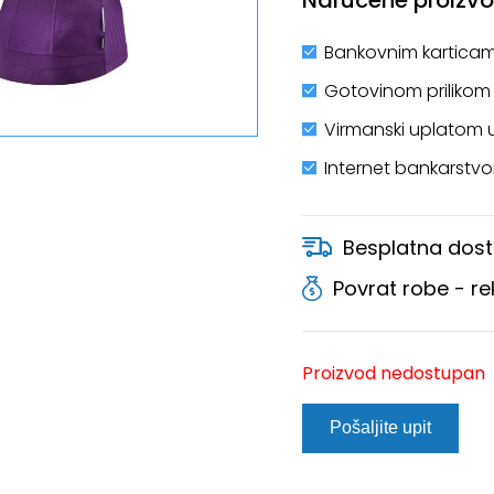
Bankovnim karticam
Gotovinom prilikom
Virmanski uplatom 
Internet bankarstv
Besplatna dost
Povrat robe - r
Proizvod nedostupan
Pošaljite upit