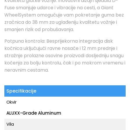
Kvaliteta glatke vožnje: Inovativni dizajn sjedala D-
Fuse smanjuje udarce i vibracije na cesti, a Giant
WheelSystem omogućuje vam pokretanje guma bez
zračnica do 38 mm za uglađeniju kvalitetu vožnje i
smanjen rizik od probušavanja.
Potpuna kontrola: Besprijekorna integracija disk
kočnica uključujući ravne nosače i 12 mm prednje i
stražnje prolazne osovine proizvodi dosljedniju snagu
kočenja za bolju kontrolu, čak i po mokrom vremenu i
neravnim cestama.
Specifikacije
Okvir
ALUXX-Grade Aluminum
Vila