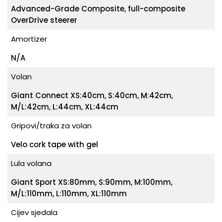
Advanced-Grade Composite, full-composite
OverDrive steerer
Amortizer
N/A
Volan
Giant Connect XS:40cm, S:40cm, M:42cm,
M/L:42cm, L:44cm, XL:44cm
Gripovi/traka za volan
Velo cork tape with gel
Lula volana
Giant Sport XS:80mm, S:90mm, M:100mm,
M/L:110mm, L:110mm, XL:110mm
Cijev sjedala