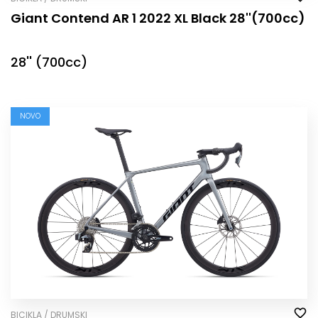
Giant Contend AR 1 2022 XL Black 28''(700cc)
28'' (700cc)
NOVO
BICIKLA / DRUMSKI