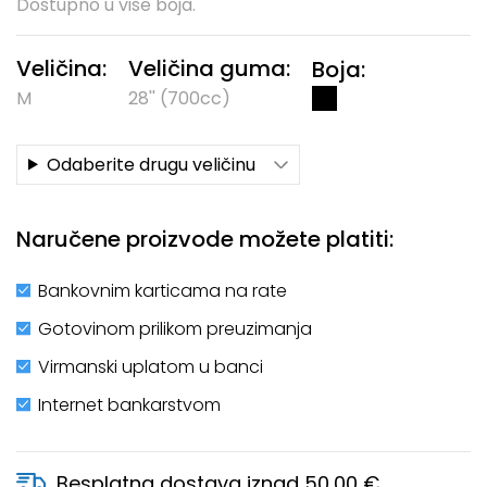
Dostupno u više boja.
Veličina:
Veličina guma:
Boja:
M
28'' (700cc)
Odaberite drugu veličinu
Naručene proizvode možete platiti:
Bankovnim karticama na rate
Gotovinom prilikom preuzimanja
Virmanski uplatom u banci
Internet bankarstvom
Besplatna dostava iznad 50,00 €