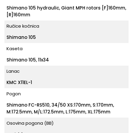
Shimano 105 hydraulic, Giant MPH rotors [F]160mm,
[R]160mm
Ručice kočnica
Shimano 105
Kaseta
Shimano 105, 11x34
Lanac
KMC X11EL-1
Pogon
Shimano FC-RS510, 34/50 XS:170mm, S:170mm,
M:172.5mm, M/L:172.5mm, L:175mm, XL:175mm
Osovina pogona (BB)