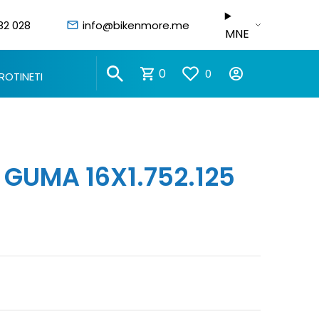
82 028
info@bikenmore.me
MNE
0
0
ROTINETI
 GUMA 16X1.752.125