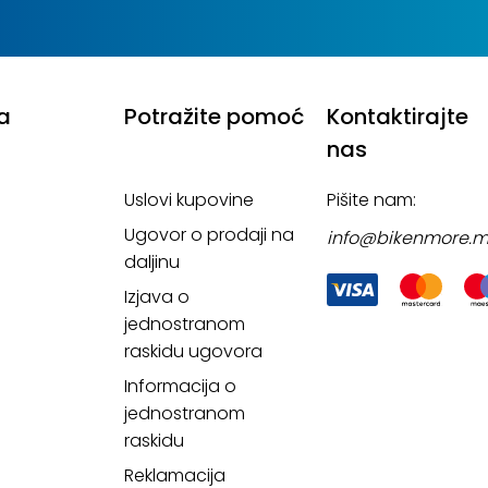
a
Potražite pomoć
Kontaktirajte
nas
Uslovi kupovine
Pišite nam:
Ugovor o prodaji na
info@bikenmore.
daljinu
Izjava o
jednostranom
raskidu ugovora
Informacija o
jednostranom
raskidu
Reklamacija