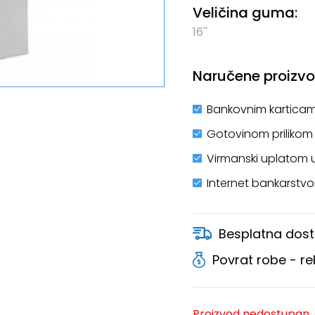
Veličina guma:
16''
Naručene proizvod
Bankovnim karticam
Gotovinom prilikom
Virmanski uplatom 
Internet bankarstv
Besplatna dost
Povrat robe - r
Proizvod nedostupan