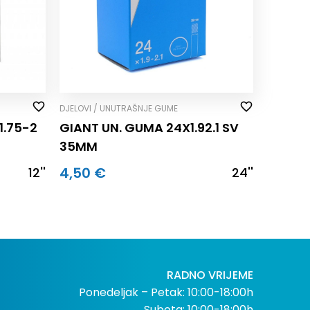
DJELOVI / UNUTRAŠNJE GUME
1.75-2
GIANT UN. GUMA 24X1.92.1 SV
35MM
4,50 €
12''
24''
RADNO VRIJEME
Ponedeljak – Petak: 10:00-18:00h
Subota: 10:00-18:00h