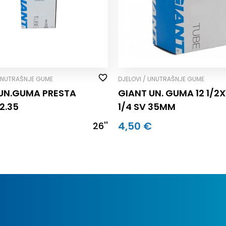
 UNUTRAŠNJE GUME
DJELOVI / UNUTRAŠNJE GUME
UN.GUMA PRESTA
GIANT UN. GUMA 12 1/2X
2.35
1/4 SV 35MM
€
4,50 €
26''