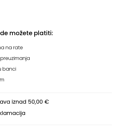
e možete platiti:
a na rate
 preuzimanja
u banci
om
ava iznad 50,00 €
eklamacija