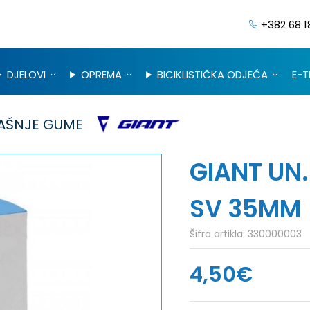
+382 68 1
DJELOVI
OPREMA
BICIKLISTIČKA ODJEĆA
E-T
AŠNJE GUME
GIANT UN.
SV 35MM
Šifra artikla:
330000003
4,50€