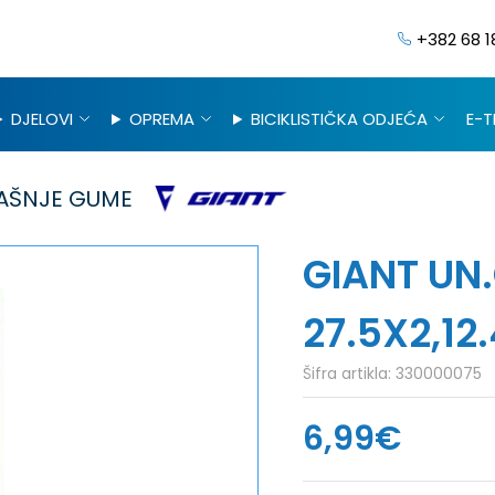
+382 68 1
DJELOVI
OPREMA
BICIKLISTIČKA ODJEĆA
E-T
AŠNJE GUME
GIANT UN
27.5X2,1
Šifra artikla:
330000075
6,99€