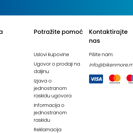
a
Potražite pomoć
Kontaktirajte
nas
Uslovi kupovine
Pišite nam:
Ugovor o prodaji na
info@bikenmore.
daljinu
Izjava o
jednostranom
raskidu ugovora
Informacija o
jednostranom
raskidu
Reklamacija