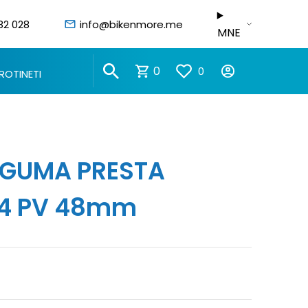
82 028
info@bikenmore.me
MNE
0
0
ROTINETI
.GUMA PRESTA
2.4 PV 48mm