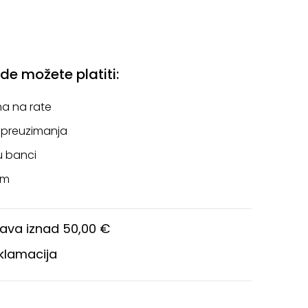
e možete platiti:
a na rate
 preuzimanja
u banci
om
ava iznad 50,00 €
eklamacija