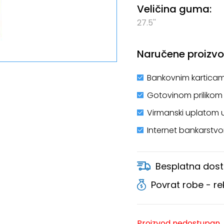
Veličina guma:
27.5''
Naručene proizvod
Bankovnim karticam
Gotovinom prilikom
Virmanski uplatom 
Internet bankarstv
Besplatna dost
Povrat robe - r
Proizvod nedostupan