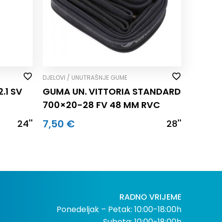
DJELOVI / UNUTRAŠNJE GUME
.1 SV
GUMA UN. VITTORIA STANDARD
700×20-28 FV 48 MM RVC
7,50 €
24''
28''
RADNO VRIJEME
Ponedeljak – Petak: 10:00-18:00h
Subota: 10:00-18:00h