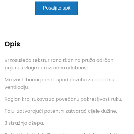
Pošaljite upit
Opis
Brzosušeća teksturirana tkanina pruža odličan
prijenos vlage i prozračnu udobnost.
Mrežasti bočni paneli ispod pazuha za dodatnu
ventilaciju.
Raglan kroj rukava za povećanu pokretljivost ruku.
Polu-zatvarajući patentni zatvarač cijele dužine.
3 stražnja džepa.