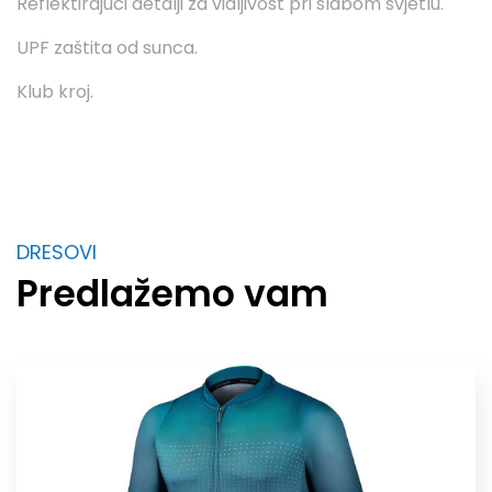
Reflektirajući detalji za vidljivost pri slabom svjetlu.
UPF zaštita od sunca.
Klub kroj.
DRESOVI
Predlažemo vam