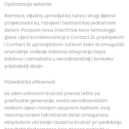
Optimizacija sistema
Ramnica, viljuška, upravljačka ručka i drugi dijelovi
projektovani su, razvijeni i testirani kao jedinstveni
sistem. Potpuno nova OverDrive Aero tehnologija
glave cijevi kombinovana je s Contact SL prednjakom
i Contact SL upravljačkom ručkom kako bi omogućila
unutrašnje vođenje kablova, integraciju čepa,
kablova i razmakača u aerodinamičniji i korisniku
prijateljskiji dizajn.
Pobednička efikasnost
Sa višim odnosom krutosti prema težini od
prethodne generacije, novim aerodinamičkim
oblikom cijevi i manjom ukupnom težinom, ovaj
nekompromisni takmičarski bicikl omogućava
eksplozivno ubrzanje i izuzetnu krutost pri pedalanju.