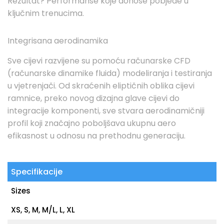
Rezultat? Performanse koje donose pobjede u
ključnim trenucima.
Integrisana aerodinamika
Sve cijevi razvijene su pomoću računarske CFD
(računarske dinamike fluida) modeliranja i testiranja
u vjetrenjači. Od skraćenih eliptičnih oblika cijevi
ramnice, preko novog dizajna glave cijevi do
integracije komponenti, sve stvara aerodinamičniji
profil koji značajno poboljšava ukupnu aero
efikasnost u odnosu na prethodnu generaciju.
Specifikacije
Sizes
XS, S, M, M/L, L, XL