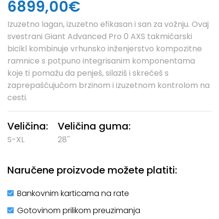
6899,00€
Izuzetno lagan, izuzetno efikasan i san za vožnju. Ovaj
svestrani Giant Advanced Pro 0 AXS takmičarski
bicikl kombinuje vrhunsko inženjerstvo kompozitne
ramnice s potpuno integrisanim komponentama
koje ti pomažu da penješ, silaziš i skrećeš s
zaprepašćujućom brzinom i izuzetnom kontrolom na
cesti.
Veličina:
Veličina guma:
S-XL
28''
Naručene proizvode možete platiti:
Bankovnim karticama na rate
Gotovinom prilikom preuzimanja