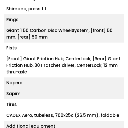
Shimano, press fit
Rings
Giant 1 50 Carbon Disc WheelSystem, [front] 50
mm, [rear] 50 mm
Fists
[Front] Giant Friction Hub, CenterLock; [Rear] Giant
Friction Hub, 30T ratchet driver, CenterLock, 12 mm
thru-axle
Napere
Sapim
Tires
CADEX Aero, tubeless, 700x25c (26.5 mm), foldable
Additional equipment