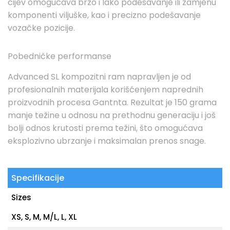
cijev omogućava brzo i lako podešavanje ili zamjenu
komponenti viljuške, kao i precizno podešavanje
vozačke pozicije.
Pobedničke performanse
Advanced SL kompozitni ram napravljen je od
profesionalnih materijala korišćenjem naprednih
proizvodnih procesa Gantnta. Rezultat je 150 grama
manje težine u odnosu na prethodnu generaciju i još
bolji odnos krutosti prema težini, što omogućava
eksplozivno ubrzanje i maksimalan prenos snage.
Specifikacije
Sizes
XS, S, M, M/L, L, XL