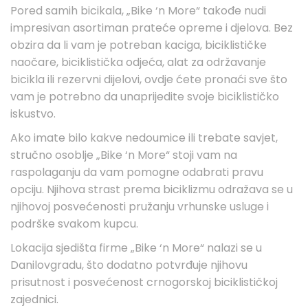
Pored samih bicikala, „Bike ‘n More“ takođe nudi
impresivan asortiman prateće opreme i djelova. Bez
obzira da li vam je potreban kaciga, biciklističke
naočare, biciklistička odjeća, alat za održavanje
bicikla ili rezervni dijelovi, ovdje ćete pronaći sve što
vam je potrebno da unaprijedite svoje biciklističko
iskustvo.
Ako imate bilo kakve nedoumice ili trebate savjet,
stručno osoblje „Bike ‘n More“ stoji vam na
raspolaganju da vam pomogne odabrati pravu
opciju. Njihova strast prema biciklizmu odražava se u
njihovoj posvećenosti pružanju vrhunske usluge i
podrške svakom kupcu.
Lokacija sjedišta firme „Bike ‘n More“ nalazi se u
Danilovgradu, što dodatno potvrđuje njihovu
prisutnost i posvećenost crnogorskoj biciklističkoj
zajednici.