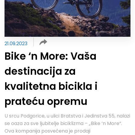
21.09.2023
Bike ‘n More: Vaša
destinacija za
kvalitetna bicikla i
prateću opremu
U srcu Podgorice, u ulici Bratstva i Jedinstva 55, nalazi
se oaza za sve ljubitelje biciklizma – „Bike ‘n More“.
Ova kompanija posvećena je prodaji