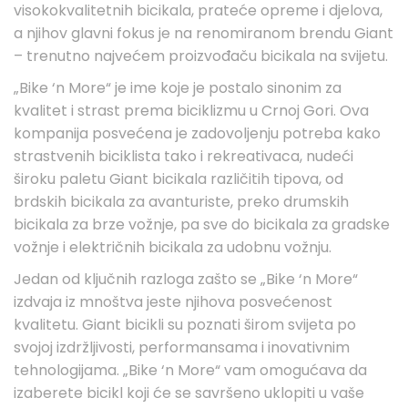
visokokvalitetnih bicikala, prateće opreme i djelova,
a njihov glavni fokus je na renomiranom brendu Giant
– trenutno najvećem proizvođaču bicikala na svijetu.
„Bike ‘n More“ je ime koje je postalo sinonim za
kvalitet i strast prema biciklizmu u Crnoj Gori. Ova
kompanija posvećena je zadovoljenju potreba kako
strastvenih biciklista tako i rekreativaca, nudeći
široku paletu Giant bicikala različitih tipova, od
brdskih bicikala za avanturiste, preko drumskih
bicikala za brze vožnje, pa sve do bicikala za gradske
vožnje i električnih bicikala za udobnu vožnju.
Jedan od ključnih razloga zašto se „Bike ‘n More“
izdvaja iz mnoštva jeste njihova posvećenost
kvalitetu. Giant bicikli su poznati širom svijeta po
svojoj izdržljivosti, performansama i inovativnim
tehnologijama. „Bike ‘n More“ vam omogućava da
izaberete bicikl koji će se savršeno uklopiti u vaše