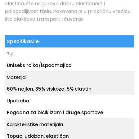
elastina, što osigurava dobru elastičnost i
prilagodljivost tijelu. Pakovana je u praktičnu vrećicu,
što olakšava transport i čuvanje.
Specifikacije
Tip
Uniseks rolka/ispodmajica
Materijal
60% najlon, 35% viskoza, 5% elastin
Upotreba
Pogodna za biciklizam i druge sportove
Karakteristike materijala
Topao, udoban, elastičan