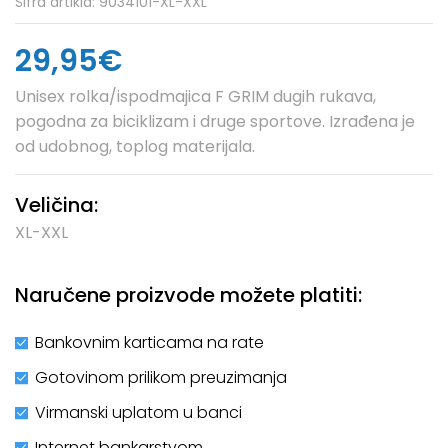
Šifra artikla:
9034101-XL-XXL
29,95€
Unisex rolka/ispodmajica F GRIM dugih rukava,
pogodna za biciklizam i druge sportove. Izrađena je
od udobnog, toplog materijala.
Veličina:
XL-XXL
Naručene proizvode možete platiti:
Bankovnim karticama na rate
Gotovinom prilikom preuzimanja
Virmanski uplatom u banci
Internet bankarstvom