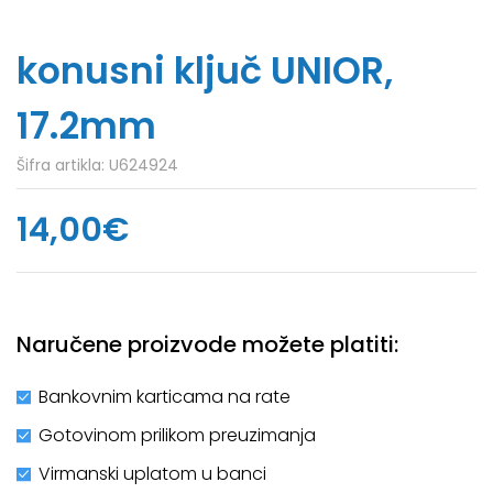
konusni ključ UNIOR,
17.2mm
Šifra artikla:
U624924
14,00€
Naručene proizvode možete platiti:
Bankovnim karticama na rate
Gotovinom prilikom preuzimanja
Virmanski uplatom u banci