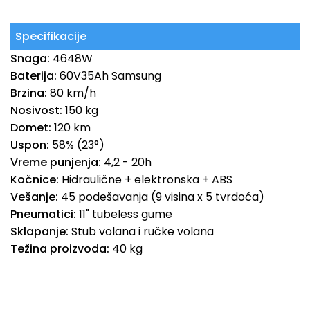
Specifikacije
Snaga:
4648W
Baterija:
60V35Ah Samsung
Brzina:
80 km/h
Nosivost:
150 kg
Domet:
120 km
Uspon:
58% (23°)
Vreme punjenja:
4,2 - 20h
Kočnice:
Hidraulične + elektronska + ABS
Vešanje:
45 podešavanja (9 visina x 5 tvrdoća)
Pneumatici:
11" tubeless gume
Sklapanje:
Stub volana i ručke volana
Težina proizvoda:
40 kg