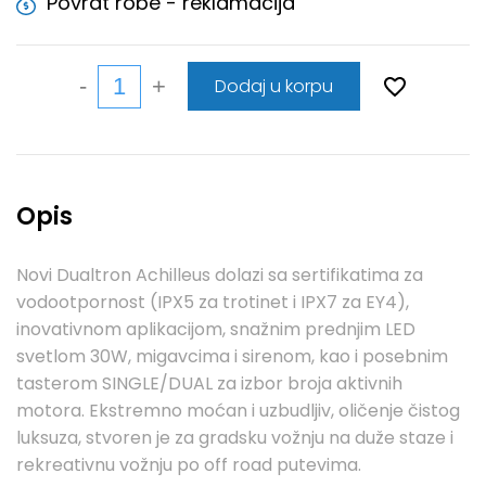
Povrat robe - reklamacija
Dodaj u korpu
Opis
Novi Dualtron Achilleus dolazi sa sertifikatima za
vodootpornost (IPX5 za trotinet i IPX7 za EY4),
inovativnom aplikacijom, snažnim prednjim LED
svetlom 30W, migavcima i sirenom, kao i posebnim
tasterom SINGLE/DUAL za izbor broja aktivnih
motora. Ekstremno moćan i uzbudljiv, oličenje čistog
luksuza, stvoren je za gradsku vožnju na duže staze i
rekreativnu vožnju po off road putevima.