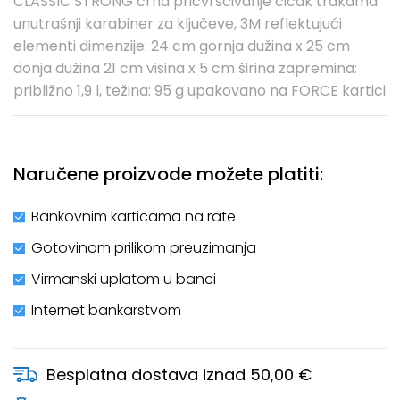
CLASSIC STRONG crna pričvršćivanje čičak trakama
unutrašnji karabiner za ključeve, 3M reflektujući
elementi dimenzije: 24 cm gornja dužina x 25 cm
donja dužina 21 cm visina x 5 cm širina zapremina:
približno 1,9 l, težina: 95 g upakovano na FORCE kartici
Naručene proizvode možete platiti:
Bankovnim karticama na rate
Gotovinom prilikom preuzimanja
Virmanski uplatom u banci
Internet bankarstvom
Besplatna dostava iznad 50,00 €