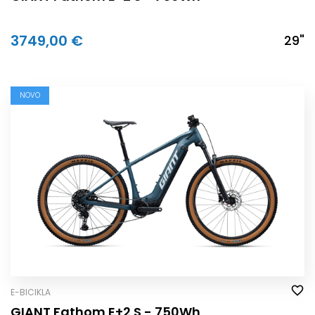
3749,00 €
29"
NOVO
E-BICIKLA
GIANT Fathom E+2 S - 750Wh