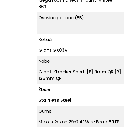
MegaTooth Direct-mount 1X steel
36T
Osovina pogona (BB)
Kotači
Giant GX03V
Nabe
Giant eTracker Sport, [F] 9mm QR [R]
135mm QR
Žbice
Stainless Steel
Gume
Maxxis Rekon 29x2.4" Wire Bead 60TPI