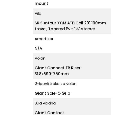
mount
Vila
SR Suntour XCM ATB Coil 29" 100mm
travel, Tapered 1½ - 1⅛" steerer
Amortizer
N/A
Volan
Giant Connect TR Riser
31.8x690~750mm
Gripovi/traka za volan
Giant Sole-O Grip
Lula volana
Giant Contact