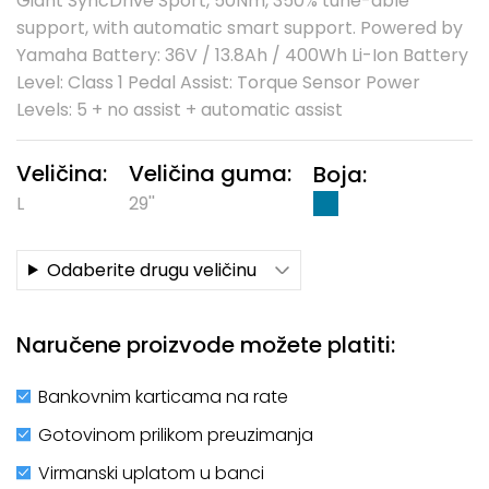
Giant SyncDrive Sport, 50Nm, 350% tune-able
support, with automatic smart support. Powered by
Yamaha Battery: 36V / 13.8Ah / 400Wh Li-Ion Battery
Level: Class 1 Pedal Assist: Torque Sensor Power
Levels: 5 + no assist + automatic assist
Veličina:
Veličina guma:
Boja:
L
29''
Odaberite drugu veličinu
Naručene proizvode možete platiti:
Bankovnim karticama na rate
Gotovinom prilikom preuzimanja
Virmanski uplatom u banci