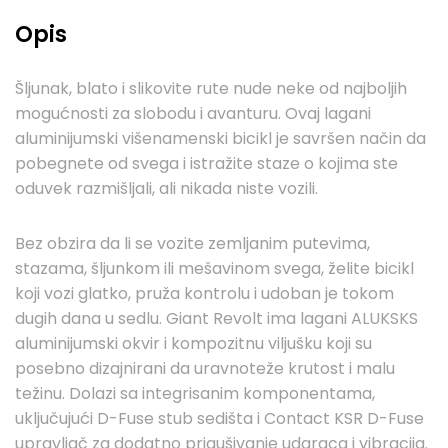
Opis
Šljunak, blato i slikovite rute nude neke od najboljih
mogućnosti za slobodu i avanturu. Ovaj lagani
aluminijumski višenamenski bicikl je savršen način da
pobegnete od svega i istražite staze o kojima ste
oduvek razmišljali, ali nikada niste vozili.
Bez obzira da li se vozite zemljanim putevima,
stazama, šljunkom ili mešavinom svega, želite bicikl
koji vozi glatko, pruža kontrolu i udoban je tokom
dugih dana u sedlu. Giant Revolt ima lagani ALUKSKS
aluminijumski okvir i kompozitnu viljušku koji su
posebno dizajnirani da uravnoteže krutost i malu
težinu. Dolazi sa integrisanim komponentama,
uključujući D-Fuse stub sedišta i Contact KSR D-Fuse
upravljač za dodatno prigušivanje udaraca i vibracija.