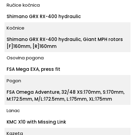
Ručice kočnica
Shimano GRX RX-400 hydraulic
Kočnice
Shimano GRX RX-400 hydraulic, Giant MPH rotors
[F]160mm, [R]160mm
Osovina pogona
FSA Mega EXA, press fit
Pogon
FSA Omega Adventure, 32/48 XS:170mm, S:170mm,
M:172.5mm, M/L:172.5mm, L:175mm, XL:175mm
Lanac
KMC X10 with Missing Link
Kazeta