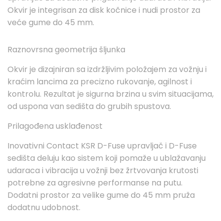
Okvir je integrisan za disk kočnice i nudi prostor za
veće gume do 45 mm.
Raznovrsna geometrija šljunka
Okvir je dizajniran sa izdržljivim položajem za vožnju i
kraćim lancima za precizno rukovanje, agilnost i
kontrolu. Rezultat je sigurna brzina u svim situacijama,
od uspona van sedišta do grubih spustova.
Prilagođena usklađenost
Inovativni Contact KSR D-Fuse upravljač i D-Fuse
sedišta deluju kao sistem koji pomaže u ublažavanju
udaraca i vibracija u vožnji bez žrtvovanja krutosti
potrebne za agresivne performanse na putu.
Dodatni prostor za velike gume do 45 mm pruža
dodatnu udobnost.