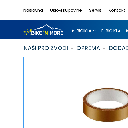
Naslovna
Uslovi kupovine
Servis
Kontakt
BICIKLA
E-BICIKLA
NAŠI PROIZVODI
OPREMA
DODACI