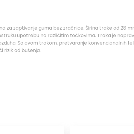
na za zaptivanje guma bez zračnice. Širina trake od 28 m
šestruku upotrebu na različitim točkovima. Traka je napravl
vazduha. Sa ovom trakom, pretvaranje konvencionalnih feln
i rizik od bušenja.