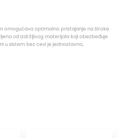
m omogućava optimalno pristajanje na široke
jena od izdržljivog materijala koji obezbeđuje
i u sistem bez cevi je jednostavno,