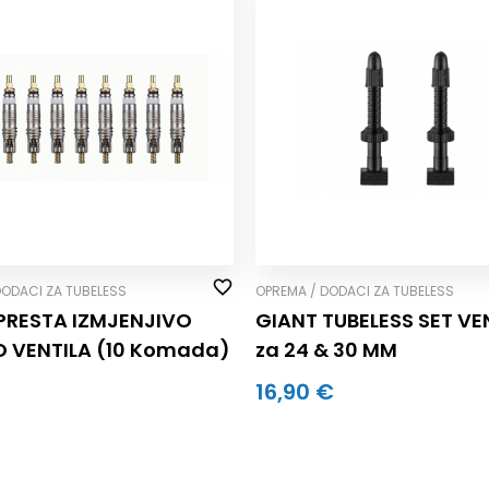
DODACI ZA TUBELESS
OPREMA / DODACI ZA TUBELESS
PRESTA IZMJENJIVO
GIANT TUBELESS SET VE
 VENTILA (10 Komada)
za 24 & 30 MM
16,90 €