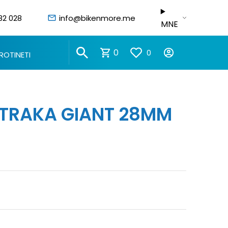
82 028
info@bikenmore.me
MNE
0
0
ROTINETI
 TRAKA GIANT 28MM