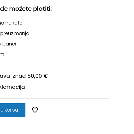
e možete platiti:
a na rate
 preuzimanja
u banci
om
ava iznad 50,00 €
eklamacija
 u korpu