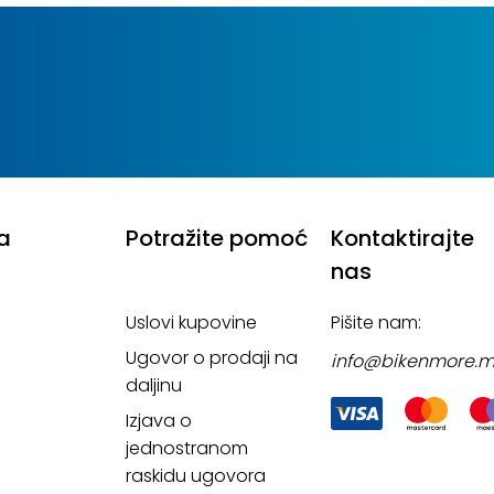
a
Potražite pomoć
Kontaktirajte
nas
Uslovi kupovine
Pišite nam:
Ugovor o prodaji na
info@bikenmore.
daljinu
Izjava o
jednostranom
raskidu ugovora