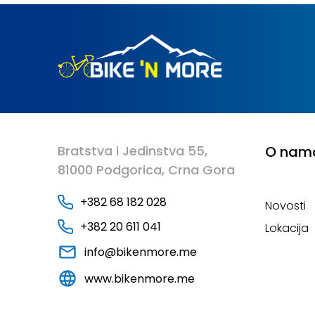
Bratstva i Jedinstva 55,
O nam
81000 Podgorica, Crna Gora
+382 68 182 028
Novosti
+382 20 611 041
Lokacija
info@bikenmore.me
www.bikenmore.me