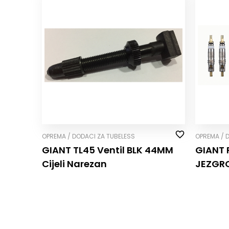
OPREMA / DODACI ZA TUBELESS
OPREMA / 
GIANT TL45 Ventil BLK 44MM
GIANT 
Cijeli Narezan
JEZGRO