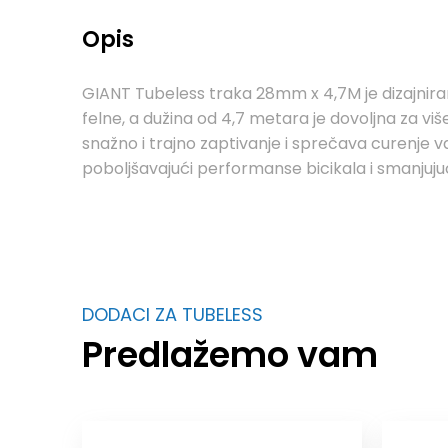
Opis
GIANT Tubeless traka 28mm x 4,7M je dizajnira
felne, a dužina od 4,7 metara je dovoljna za vi
snažno i trajno zaptivanje i sprečava curenje 
poboljšavajući performanse bicikala i smanjujuć
DODACI ZA TUBELESS
Predlažemo vam