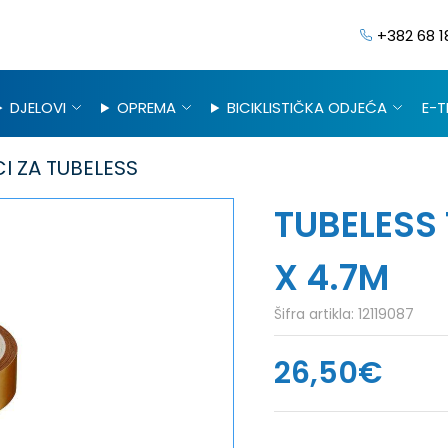
+382 68 1
DJELOVI
OPREMA
BICIKLISTIČKA ODJEĆA
E-T
 ZA TUBELESS
TUBELESS
X 4.7M
Šifra artikla:
12119087
26,50€