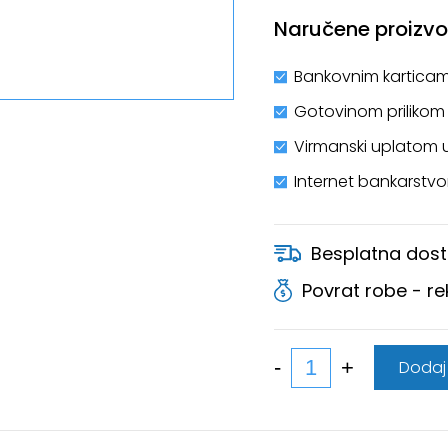
Naručene proizvod
Bankovnim karticam
Gotovinom prilikom
Virmanski uplatom 
Internet bankarstv
Besplatna dost
Povrat robe - r
Dodaj