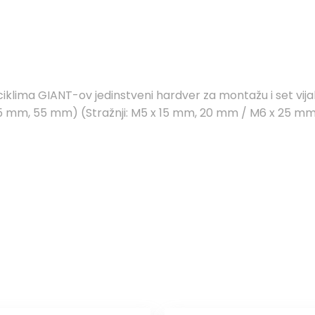
ciklima GIANT-ov jedinstveni hardver za montažu i set vija
5 mm, 55 mm) (Stražnji: M5 x 15 mm, 20 mm / M6 x 25 mm) 