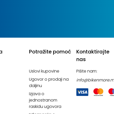
a
Potražite pomoć
Kontaktirajte
nas
Uslovi kupovine
Pišite nam:
Ugovor o prodaji na
info@bikenmore.
daljinu
Izjava o
jednostranom
raskidu ugovora