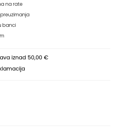
a na rate
 preuzimanja
u banci
om
ava iznad 50,00 €
eklamacija