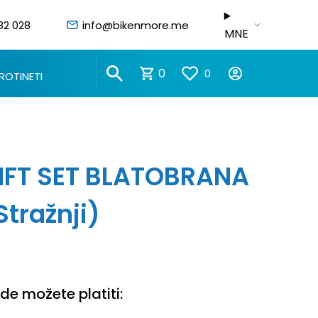
82 028
info@bikenmore.me
MNE
0
0
ROTINETI
IFT SET BLATOBRANA
Stražnji)
e možete platiti: