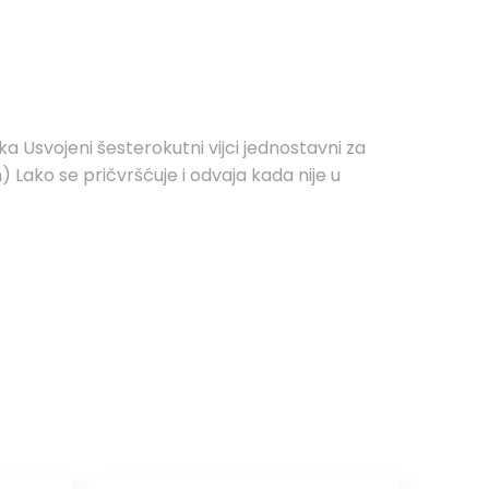
ka Usvojeni šesterokutni vijci jednostavni za
Lako se pričvršćuje i odvaja kada nije u