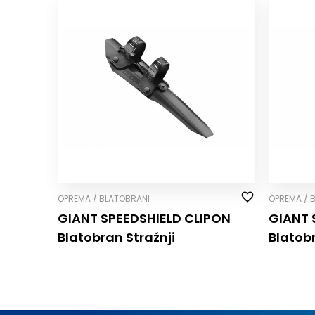
OPREMA / BLATOBRANI
OPREMA / 
GIANT SPEEDSHIELD CLIP­ON
GIANT 
Blatobran Stražnji
Blatob