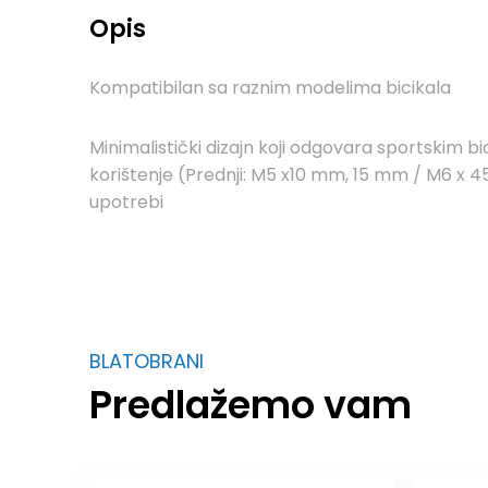
Opis
Kompatibilan sa raznim modelima bicikala
Minimalistički dizajn koji odgovara sportskim bi
korištenje (Prednji: M5 x10 mm, 15 mm / M6 x 4
upotrebi
BLATOBRANI
Predlažemo vam