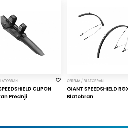
BLATOBRANI
OPREMA / BLATOBRANI
SPEEDSHIELD CLIP­ON
GIANT SPEEDSHIELD RG
ran Prednji
Blatobran