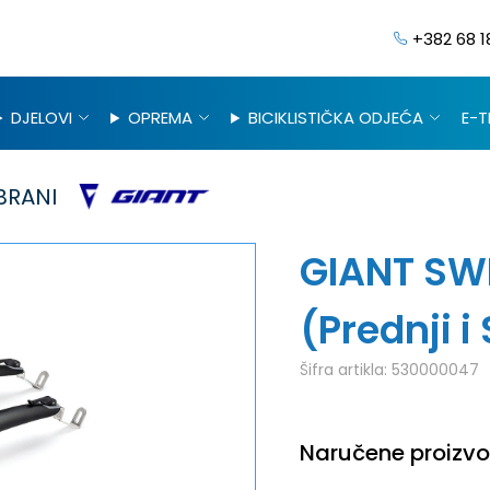
+382 68 1
DJELOVI
OPREMA
BICIKLISTIČKA ODJEĆA
E-T
BRANI
GIANT SW
(Prednji i 
Šifra artikla:
530000047
Naručene proizvod