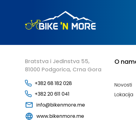
Bratstva i Jedinstva 55,
O nam
81000 Podgorica, Crna Gora
+382 68 182 028
Novosti
+382 20 611 041
Lokacija
info@bikenmore.me
www.bikenmore.me