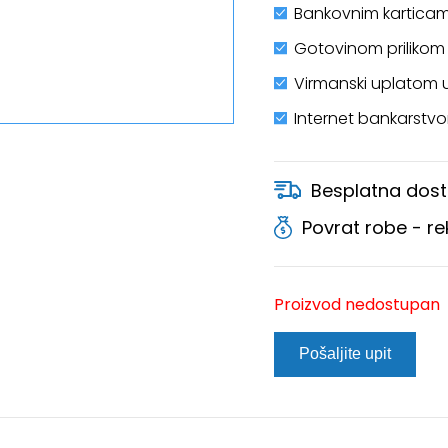
Bankovnim karticam
Gotovinom prilikom
Virmanski uplatom 
Internet bankarstv
Besplatna dost
Povrat robe - r
Proizvod nedostupan
Pošaljite upit