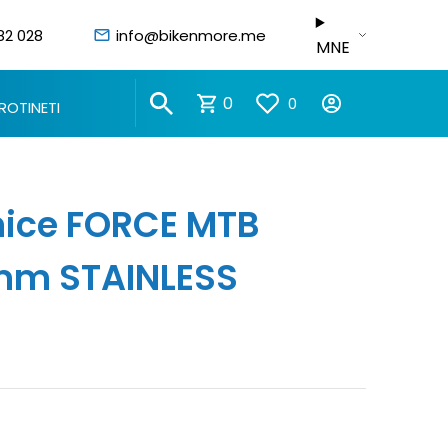
82 028
info@bikenmore.me
MNE
0
0
ROTINETI
nice FORCE MTB
mm STAINLESS