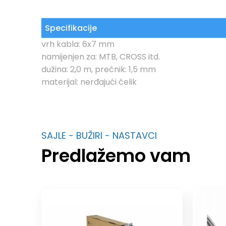
Specifikacije
vrh kabla: 6x7 mm
namijenjen za: MTB, CROSS itd.
dužina: 2,0 m, prečnik: 1,5 mm
materijal: nerđajući čelik
SAJLE - BUŽIRI - NASTAVCI
Predlažemo vam