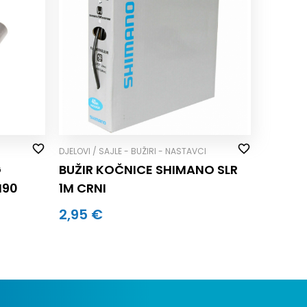
I
DJELOVI / SAJLE - BUŽIRI - NASTAVCI
G
BUŽIR KOČNICE SHIMANO SLR
H90
1M CRNI
2,95 €