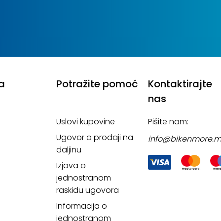
a
Potražite pomoć
Kontaktirajte
nas
Uslovi kupovine
Pišite nam:
Ugovor o prodaji na
info@bikenmore.
daljinu
Izjava o
jednostranom
raskidu ugovora
Informacija o
jednostranom