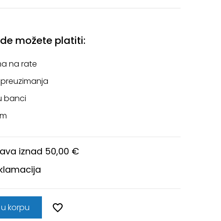
e možete platiti:
a na rate
 preuzimanja
u banci
om
ava iznad 50,00 €
eklamacija
 u korpu