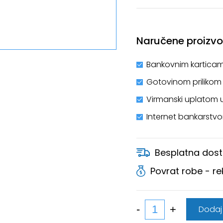
Naručene proizvod
Bankovnim karticam
Gotovinom prilikom
Virmanski uplatom 
Internet bankarstv
Besplatna dost
Povrat robe - r
Dodaj