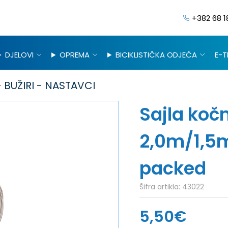
+382 68 1
DJELOVI
OPREMA
BICIKLISTIČKA ODJEĆA
E-T
 BUŽIRI - NASTAVCI
Sajla koč
2,0m/1,5
packed
Šifra artikla:
43022
5,50€