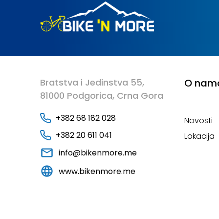
Bratstva i Jedinstva 55,
O nam
81000 Podgorica, Crna Gora
+382 68 182 028
Novosti
+382 20 611 041
Lokacija
info@bikenmore.me
www.bikenmore.me