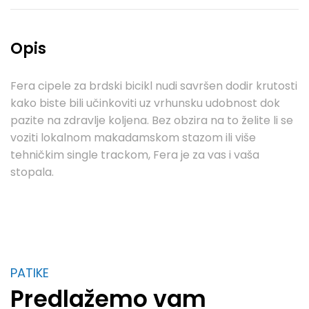
Opis
Fera cipele za brdski bicikl nudi savršen dodir krutosti
kako biste bili učinkoviti uz vrhunsku udobnost dok
pazite na zdravlje koljena. Bez obzira na to želite li se
voziti lokalnom makadamskom stazom ili više
tehničkim single trackom, Fera je za vas i vaša
stopala.
PATIKE
Predlažemo vam