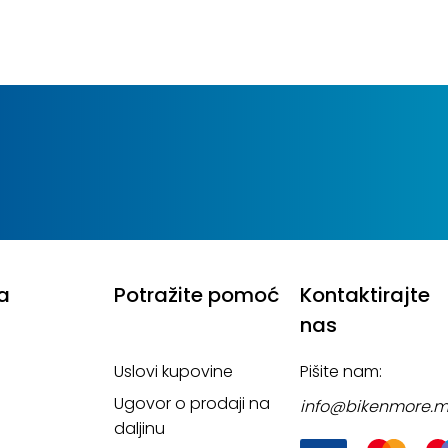
M
10mm L
a
Potražite pomoć
Kontaktirajte
nas
Uslovi kupovine
Pišite nam:
Ugovor o prodaji na
info@bikenmore.
daljinu