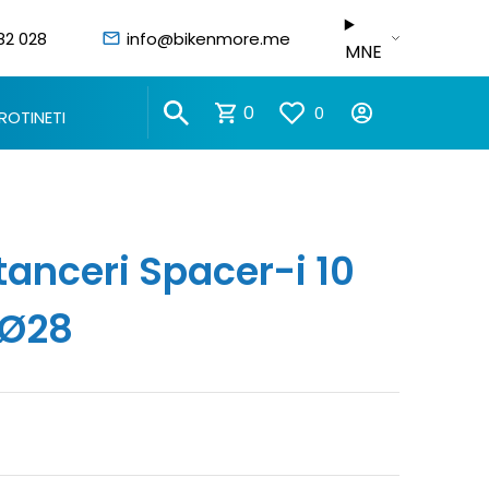
82 028
info@bikenmore.me
MNE
0
0
ROTINETI
tanceri Spacer-i 10
Ø28