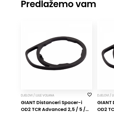
Predlažemo vam
DJELOVI / LULE VOLANA
DJELOVI / 
GIANT Distanceri Spacer-i
GIANT 
OD2 TCR Advanced 2,5 / 5 /
OD2 TC