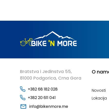
10mm S
10mm 
Bratstva i Jedinstva 55,
O nam
81000 Podgorica, Crna Gora
+382 68 182 028
Novosti
+382 20 611 041
Lokacija
info@bikenmore.me