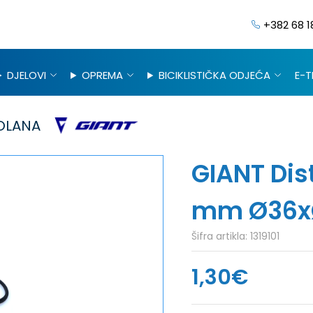
+382 68 1
DJELOVI
OPREMA
BICIKLISTIČKA ODJEĆA
E-T
OLANA
GIANT Dis
mm Ø36x
Šifra artikla:
1319101
1,30€