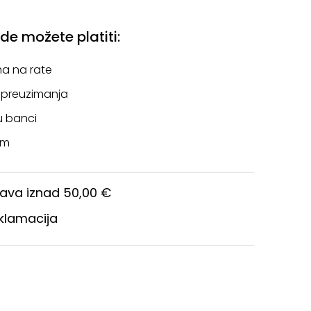
e možete platiti:
a na rate
 preuzimanja
u banci
om
ava iznad 50,00 €
eklamacija