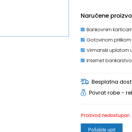
Naručene proizvod
Bankovnim karticam
Gotovinom prilikom
Virmanski uplatom 
Internet bankarstv
Besplatna dost
Povrat robe - r
Proizvod nedostupan
Pošaljite upit