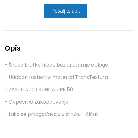
Pošaljite upit
Opis
- Široke kratke hlače bez unutarnje obloge
- Udoban rastezljivi materijal TransTextura
- ZAŠTITA OD SUNCA UPF 50
- Đepovi na zakopčavanje
- Lako se prilagođavaju u struku - čičak