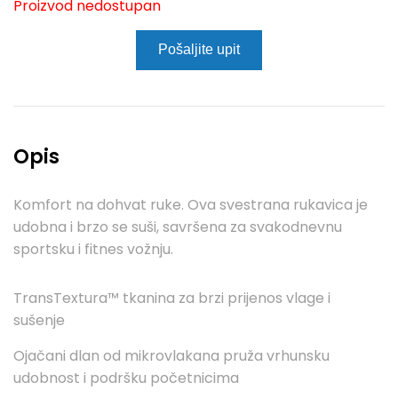
Proizvod nedostupan
Pošaljite upit
Opis
Komfort na dohvat ruke. Ova svestrana rukavica je
udobna i brzo se suši, savršena za svakodnevnu
sportsku i fitnes vožnju.
TransTextura™ tkanina za brzi prijenos vlage i
sušenje
Ojačani dlan od mikrovlakana pruža vrhunsku
udobnost i podršku početnicima