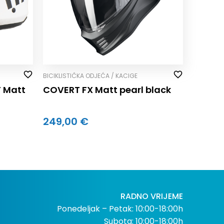
BICIKLISTIČKA ODJEĆA / KACIGE
 Matt
COVERT FX Matt pearl black
249,00 €
RADNO VRIJEME
Ponedeljak – Petak: 10:00-18:00h
Subota: 10:00-18:00h