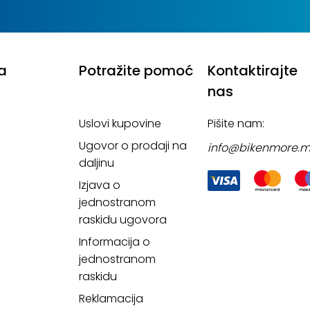
a
Potražite pomoć
Kontaktirajte
nas
Uslovi kupovine
Pišite nam:
Ugovor o prodaji na
info@bikenmore.
daljinu
Izjava o
jednostranom
raskidu ugovora
Informacija o
jednostranom
raskidu
Reklamacija