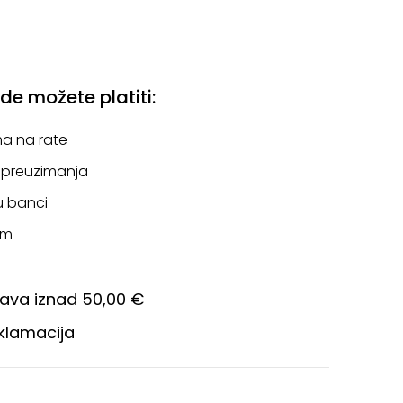
e možete platiti:
a na rate
 preuzimanja
u banci
om
ava iznad 50,00 €
eklamacija