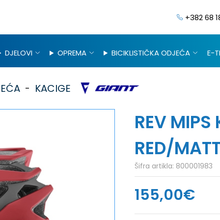
+382 68 1
DJELOVI
OPREMA
BICIKLISTIČKA ODJEĆA
E-T
JEĆA
KACIGE
REV MIPS
RED/MATT
Šifra artikla:
800001983
155,00€