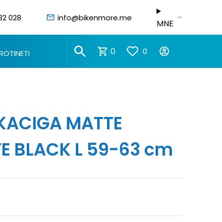
82 028
info@bikenmore.me
MNE
0
0
ROTINETI
 KACIGA MATTE
E BLACK L 59-63 cm