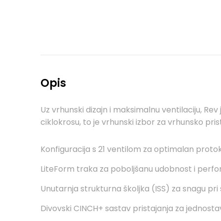
Opis
Uz vrhunski dizajn i maksimalnu ventilaciju, R
ciklokrosu, to je vrhunski izbor za vrhunsko pris
Konfiguracija s 21 ventilom za optimalan protok 
LiteForm traka za poboljšanu udobnost i perf
Unutarnja strukturna školjka (ISS) za snagu pri
Divovski CINCH+ sastav pristajanja za jednostav