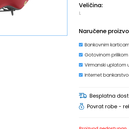
Veličina:
L
Naručene proizvod
Bankovnim karticam
Gotovinom prilikom
Virmanski uplatom 
Internet bankarstv
Besplatna dost
Povrat robe - r
Proizvod nedostupan