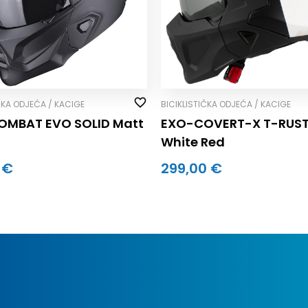
ČKA ODJEĆA / KACIGE
BICIKLISTIČKA ODJEĆA / KACIGE
OMBAT EVO SOLID Matt
EXO-COVERT-X T-RUST
White Red
 €
299,00 €