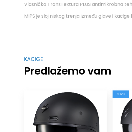
Vlasnička TransTextura PLUS antimikrobna teh
MIPS je sloj niskog trenja između glave i kacig
KACIGE
Predlažemo vam
NOVO