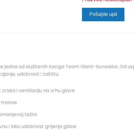
Pošaljite upit
ev je jedna od službenih kaciga Team Giant-Sunweba. Od us
tajanje, udobnost i zaštitu.
zraka i ventilaciju na vrhu glave
ormanse
 smanjenoj težini
nu i laku udobnost grljenja glave