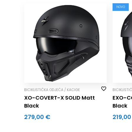
NOVO
BICIKLISTIČKA ODJEĆA / KACIGE
BICIKLISTI
XO-COVERT-X SOLID Matt
EXO-C
Black
Black
279,00 €
219,00