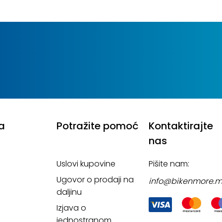
a
Potražite pomoć
Kontaktirajte
nas
Uslovi kupovine
Pišite nam:
Ugovor o prodaji na
info@bikenmore.
daljinu
Izjava o
jednostranom