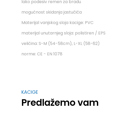
lako podesiv remen za bradu
mogućnost skidanja jastučića
Materijal vanjskog sloja kacige: PVC
materijal unutarnjeg sloja: polistiren / EPS
veličina: S-M (54-58cm), L-XL (58-62)
norme: CE - EN 1078
KACIGE
Predlažemo vam