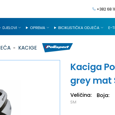
+382 68 1
DJELOVI
OPREMA
BICIKLISTIČKA ODJEĆA
E-T
JEĆA
KACIGE
Kaciga Po
grey mat
Veličina:
Boja:
SM