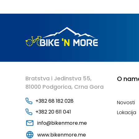
Bratstva i Jedinstva 55,
O nam
81000 Podgorica, Crna Gora
+382 68 182 028
Novosti
+382 20 611 041
Lokacija
info@bikenmore.me
www.bikenmore.me