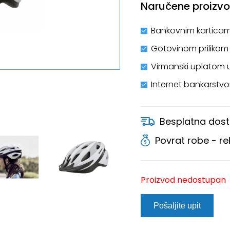
Naručene proizvod
Bankovnim karticam
Gotovinom prilikom
Virmanski uplatom 
Internet bankarstv
Besplatna dost
Povrat robe - r
Proizvod nedostupan
Pošaljite upit