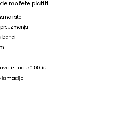
e možete platiti:
a na rate
 preuzimanja
u banci
om
ava iznad 50,00 €
eklamacija