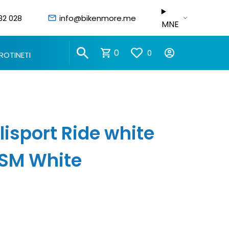
82 028
info@bikenmore.me
MNE
0
0
ROTINETI
lisport Ride white
 SM White