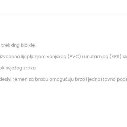
trekking bicikle.
oizvedena lijepljenjem vanjskog (PVC) i unutarnjeg (EPS) slo
ok svježeg zraka.
odesivi remen za bradu omogućuju brzo i jednostavno pode