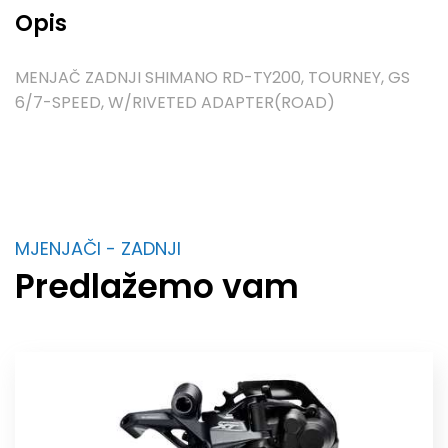
Opis
MENJAČ ZADNJI SHIMANO RD-TY200, TOURNEY, GS
6/7-SPEED, W/RIVETED ADAPTER(ROAD)
MJENJAČI - ZADNJI
Predlažemo vam