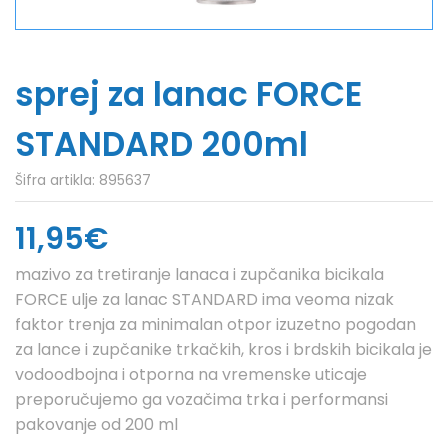
sprej za lanac FORCE
STANDARD 200ml
Šifra artikla:
895637
11,95€
mazivo za tretiranje lanaca i zupčanika bicikala
FORCE ulje za lanac STANDARD ima veoma nizak
faktor trenja za minimalan otpor izuzetno pogodan
za lance i zupčanike trkačkih, kros i brdskih bicikala je
vodoodbojna i otporna na vremenske uticaje
preporučujemo ga vozačima trka i performansi
pakovanje od 200 ml