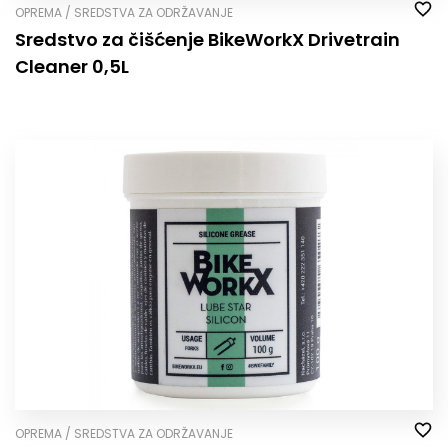
OPREMA / SREDSTVA ZA ODRŽAVANJE
Sredstvo za čišćenje BikeWorkX Drivetrain
Cleaner 0,5L
OPREMA / SREDSTVA ZA ODRŽAVANJE