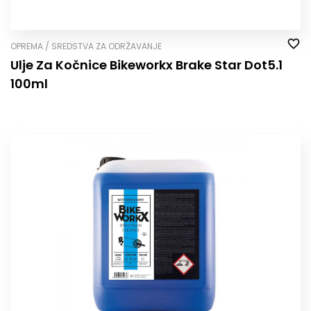
OPREMA / SREDSTVA ZA ODRŽAVANJE
Ulje Za Kočnice Bikeworkx Brake Star Dot5.1
100ml