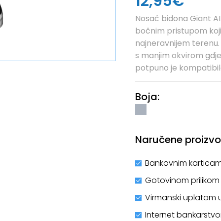
12,95€
Nosač bidona Giant AI
bočnim pristupom koji 
najneravnijem terenu. I
s manjim okvirom gdje
potpuno je kompatibila
Boja:
Naručene proizvod
Bankovnim karticam
Gotovinom prilikom
Virmanski uplatom 
Internet bankarstv