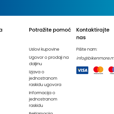
a
Potražite pomoć
Kontaktirajte
nas
Uslovi kupovine
Pišite nam:
Ugovor o prodaji na
info@bikenmore.
daljinu
Izjava o
jednostranom
raskidu ugovora
Informacija o
jednostranom
raskidu
Reklamacija