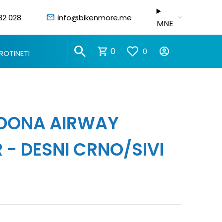
82 028
info@bikenmore.me
MNE
0
0
ROTINETI
IDONA AIRWAY
R - DESNI CRNO/SIVI