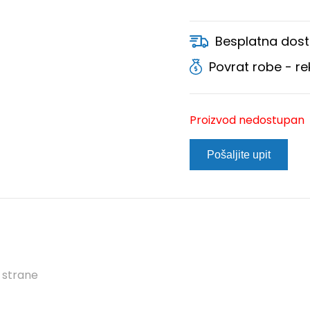
Besplatna dost
Povrat robe - r
Proizvod nedostupan
Pošaljite upit
e strane