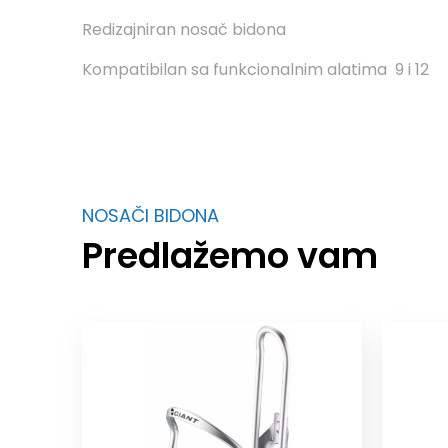
Redizajniran nosač bidona
Kompatibilan sa funkcionalnim alatima 9 i 12
NOSAČI BIDONA
Predlažemo vam