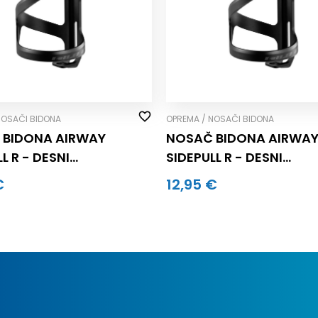
NOSAČI BIDONA
OPREMA / NOSAČI BIDONA
 BIDONA AIRWAY
NOSAČ BIDONA AIRWA
L R - DESNI
SIDEPULL R - DESNI
LAVI (kom.)
CRNO/CRVENI (kom.)
€
12,95 €