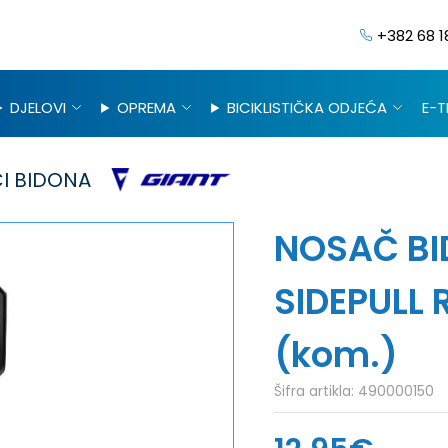
+382 68 1
DJELOVI
OPREMA
BICIKLISTIČKA ODJEĆA
E-T
I BIDONA
NOSAČ B
SIDEPULL 
(kom.)
Šifra artikla:
490000150