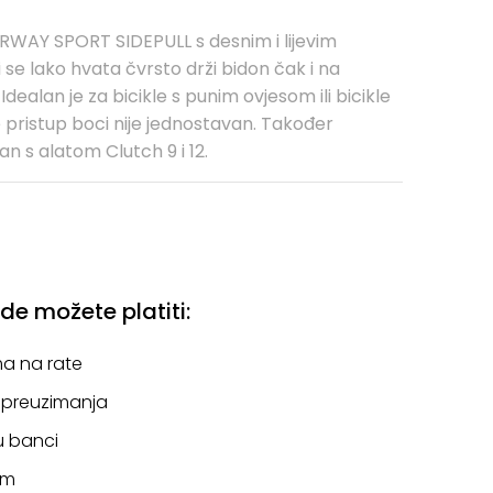
RWAY SPORT SIDEPULL s desnim i lijevim
se lako hvata čvrsto drži bidon čak i na
dealan je za bicikle s punim ovjesom ili bicikle
 pristup boci nije jednostavan. Također
n s alatom Clutch 9 i 12.
e možete platiti:
a na rate
 preuzimanja
u banci
om