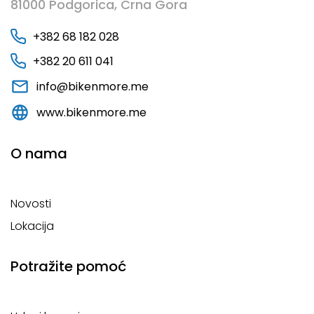
81000 Podgorica, Crna Gora
+382 68 182 028
+382 20 611 041
info@bikenmore.me
www.bikenmore.me
O nama
Novosti
Lokacija
Potražite pomoć