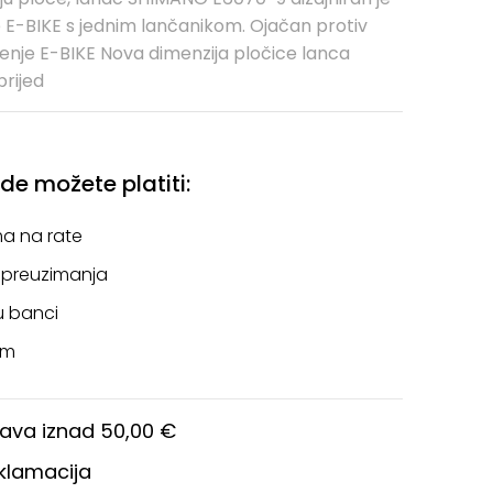
E-BIKE s jednim lančanikom. Ojačan protiv
tenje E-BIKE Nova dimenzija pločice lanca
prijed
e možete platiti:
a na rate
 preuzimanja
u banci
om
ava iznad 50,00 €
eklamacija