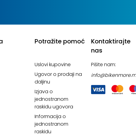
a
Potražite pomoć
Kontaktirajte
nas
Uslovi kupovine
Pišite nam:
Ugovor o prodaji na
info@bikenmore.
daljinu
Izjava o
jednostranom
raskidu ugovora
Informacija o
jednostranom
raskidu