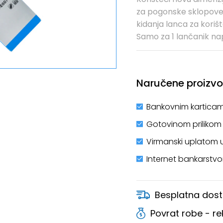
za pogonske sklopove 
kidanja lanca za koriš
Samo za 1 lančanik na
Naručene proizvod
Bankovnim karticam
Gotovinom prilikom
Virmanski uplatom 
Internet bankarstv
Besplatna dost
Povrat robe - r