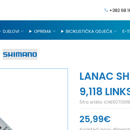
+382 68 1
DJELOVI
OPREMA
BICIKLISTIČKA ODJEĆA
E-T
LANAC SH
9,118 LINK
Šifra artikla:
ICNE60709118
25,99€
Koristeći novu dimenzi