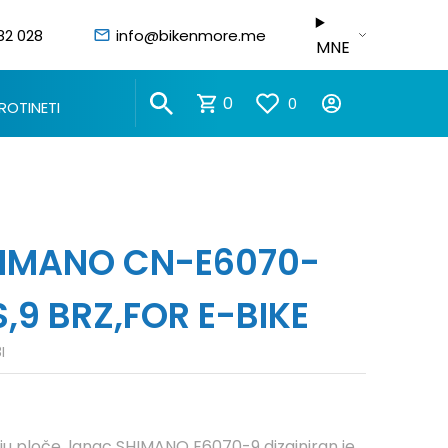
82 028
info@bikenmore.me
MNE
0
0
ROTINETI
IMANO CN-E6070-
S,9 BRZ,FOR E-BIKE
I
ju ploče, lanac SHIMANO E6070-9 dizajniran je