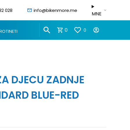
82 028
info@bikenmore.me
MNE
0
0
ROTINETI
ZA DJECU ZADNJE
NDARD BLUE-RED