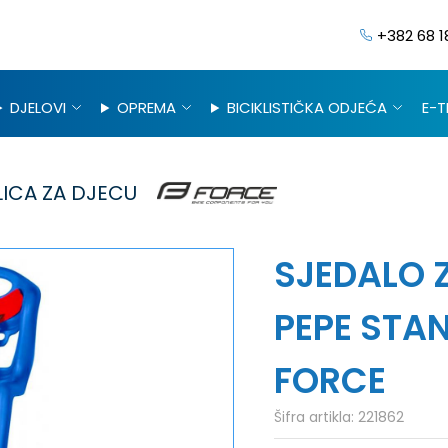
+382 68 1
DJELOVI
OPREMA
BICIKLISTIČKA ODJEĆA
E-T
ICA ZA DJECU
SJEDALO 
PEPE STA
FORCE
Šifra artikla:
221862