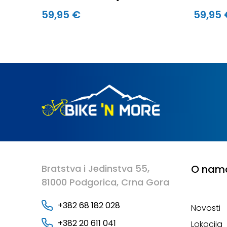
crveno
59,95 €
59,95
Bratstva i Jedinstva 55,
O nam
81000 Podgorica, Crna Gora
+382 68 182 028
Novosti
+382 20 611 041
Lokacija