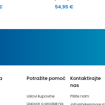
 €
54,95 €
a
Potražite pomoć
Kontaktirajte
nas
Uslovi kupovine
Pišite nam:
Ugovor o prodaji na
info@bikenmore.