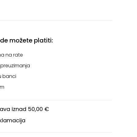
e možete platiti:
a na rate
 preuzimanja
u banci
om
ava iznad 50,00 €
eklamacija