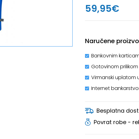
59,95€
Naručene proizvod
Bankovnim karticam
Gotovinom prilikom
Virmanski uplatom 
Internet bankarstv
Besplatna dost
Povrat robe - r