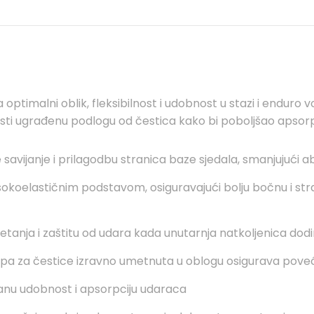
timalni oblik, fleksibilnost i udobnost u stazi i enduro vož
i ugrađenu podlogu od čestica kako bi poboljšao apsorpci
vijanje i prilagodbu stranica baze sjedala, smanjujući abr
okoelastičnim podstavom, osiguravajući bolju bočnu i straž
tanja i zaštitu od udara kada unutarnja natkoljenica dodi
pa za čestice izravno umetnuta u oblogu osigurava pove
anu udobnost i apsorpciju udaraca