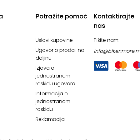
a
Potražite pomoć
Kontaktirajte
nas
Uslovi kupovine
Pišite nam:
Ugovor o prodaji na
info@bikenmore.
daljinu
Izjava o
jednostranom
raskidu ugovora
Informacija o
jednostranom
raskidu
Reklamacija