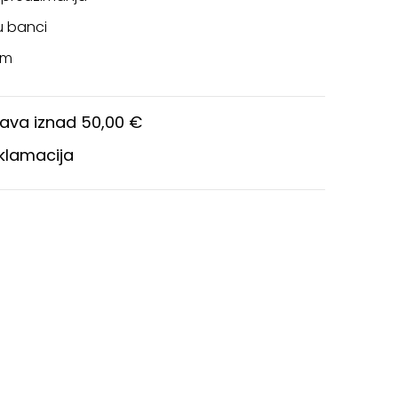
u banci
om
ava iznad 50,00 €
eklamacija