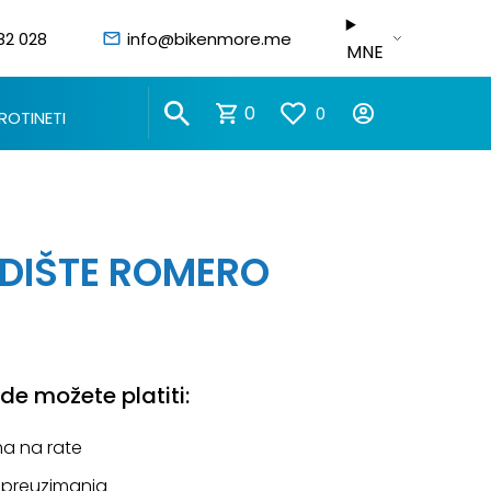
82 028
info@bikenmore.me
MNE
0
0
ROTINETI
EDIŠTE ROMERO
e možete platiti:
a na rate
 preuzimanja