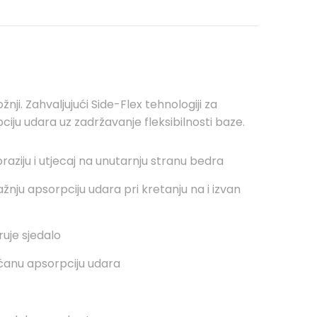
nji. Zahvaljujući Side-Flex tehnologiji za
ju udara uz zadržavanje fleksibilnosti baze.
aziju i utjecaj na unutarnju stranu bedra
nju apsorpciju udara pri kretanju na i izvan
ruje sjedalo
ćanu apsorpciju udara