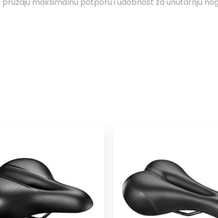
ava pružaju maksimalnu potporu i udobnost za unutarnju 