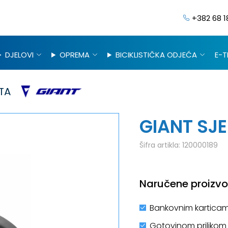
+382 68 1
DJELOVI
OPREMA
BICIKLISTIČKA ODJEĆA
E-T
TA
GIANT SJ
Šifra artikla:
120000189
Naručene proizvod
Bankovnim karticam
Gotovinom prilikom