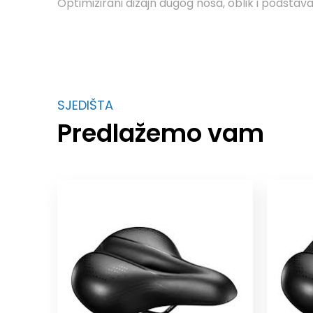
Optimizirani dizajn dugog nosa, oblik i podst
SJEDIŠTA
Predlažemo vam