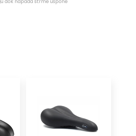
nogu dok napada strme uspone