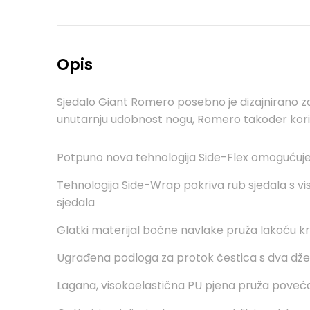
Opis
Sjedalo Giant Romero posebno je dizajnirano za op
unutarnju udobnost nogu, Romero također korist
Potpuno nova tehnologija Side-Flex omogućuje sa
Tehnologija Side-Wrap pokriva rub sjedala s vis
sjedala
Glatki materijal bočne navlake pruža lakoću kre
Ugrađena podloga za protok čestica s dva dže
Lagana, visokoelastična PU pjena pruža poveć