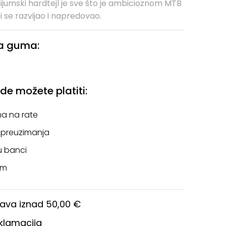
ijumski hardtejl je sve što je ambicioznom MTB
 se razvijao i napredovao.
na guma:
e možete platiti:
a na rate
 preuzimanja
u banci
om
ava iznad 50,00 €
eklamacija