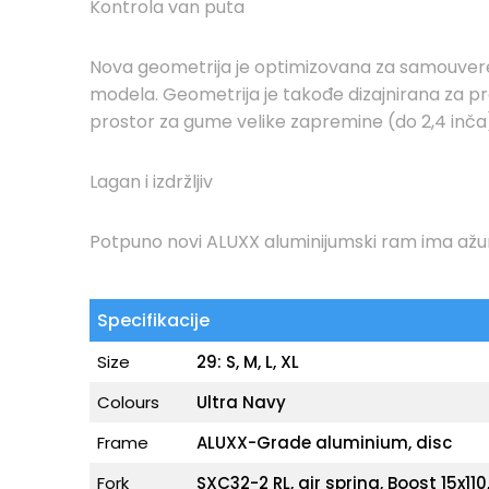
Kontrola van puta
Nova geometrija je optimizovana za samouverenu 
modela. Geometrija je takođe dizajnirana za pr
prostor za gume velike zapremine (do 2,4 inča)
Lagan i izdržljiv
Potpuno novi ALUXX aluminijumski ram ima ažur
Specifikacije
Size
29: S, M, L, XL
Colours
Ultra Navy
Frame
ALUXX-Grade aluminium, disc
Fork
SXC32-2 RL, air spring, Boost 15x11