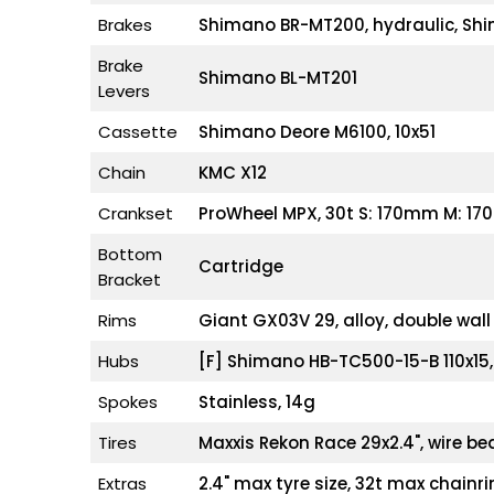
Brakes
Shimano BR-MT200, hydraulic, Sh
Brake
Shimano BL-MT201
Levers
Cassette
Shimano Deore M6100, 10x51
Chain
KMC X12
Crankset
ProWheel MPX, 30t S: 170mm M: 1
Bottom
Cartridge
Bracket
Rims
Giant GX03V 29, alloy, double wall
Hubs
[F] Shimano HB-TC500-15-B 110x15
Spokes
Stainless, 14g
Tires
Maxxis Rekon Race 29x2.4", wire b
Extras
2.4" max tyre size, 32t max chainri