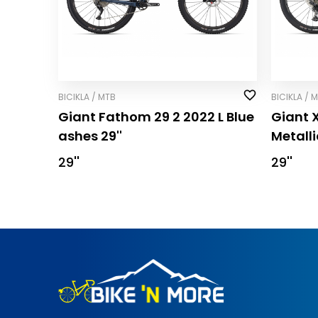
BICIKLA / MTB
BICIKLA / 
Giant Fathom 29 2 2022 L Blue
Giant 
ashes 29''
Metalli
29''
29''