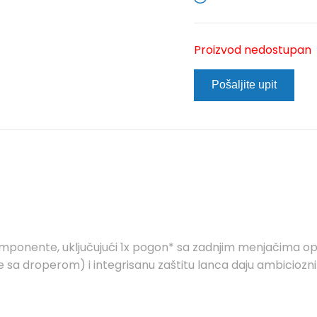
Proizvod nedostupan
Pošaljite upit
komponente, uključujući 1x pogon* sa zadnjim menjačima o
šte sa droperom) i integrisanu zaštitu lanca daju ambicioz