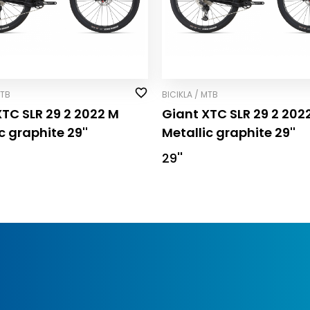
MTB
BICIKLA / MTB
XTC SLR 29 2 2022 M
Giant XTC SLR 29 2 2022
c graphite 29''
Metallic graphite 29''
29''