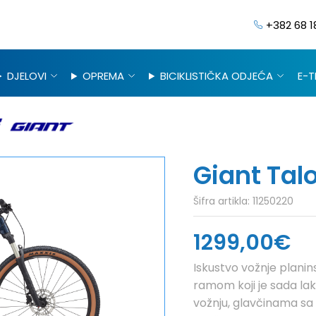
+382 68 1
DJELOVI
OPREMA
BICIKLISTIČKA ODJEĆA
E-T
Giant Talo
Šifra artikla:
11250220
1299,00€
Iskustvo vožnje planin
ramom koji je sada lakši
vožnju, glavčinama s