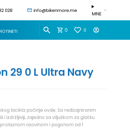
82 028
info@bikenmore.me
MNE
0
0
ROTINETI
n 29 0 L Ultra Navy
skog bicikla počinje ovde. Sa redizajniranim
 i izdržljiviji, zajedno sa viljuškom za glatku
a prolaznom osovinom i pogonom od 1