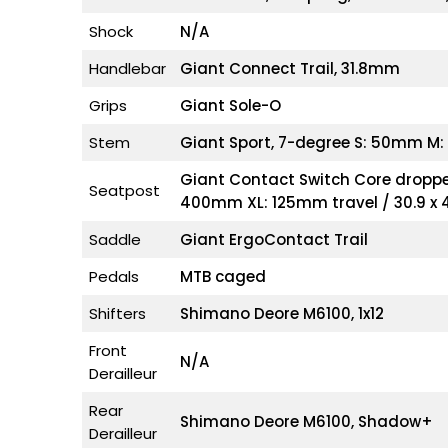
Shock
N/A
Handlebar
Giant Connect Trail, 31.8mm
Grips
Giant Sole-O
Stem
Giant Sport, 7-degree S: 50mm 
Giant Contact Switch Core dropper
Seatpost
400mm XL: 125mm travel / 30.9 
Saddle
Giant ErgoContact Trail
Pedals
MTB caged
Shifters
Shimano Deore M6100, 1x12
Front
N/A
Derailleur
Rear
Shimano Deore M6100, Shadow+
Derailleur