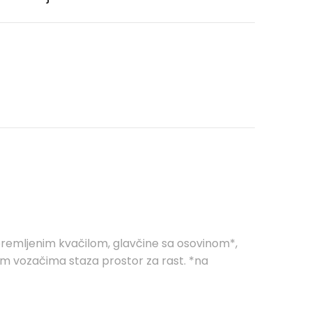
premljenim kvačilom, glavčine sa osovinom*,
nim vozačima staza prostor za rast. *na