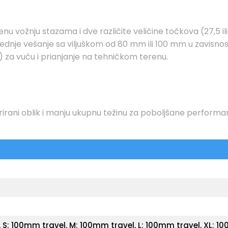
vožnju stazama i dve različite veličine točkova (27,5 ili 
ednje vešanje sa viljuškom od 80 mm ili 100 mm u zavisnost
 za vuču i prianjanje na tehničkom terenu.
irani oblik i manju ukupnu težinu za poboljšane performa
0, S: 100mm travel, M: 100mm travel, L: 100mm travel, XL: 