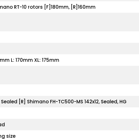
imano RT-10 rotors [F]180mm, [R]160mm
70mm L: 170mm XL: 175mm
, Sealed [R] Shimano FH-TC500-MS 142x12, Sealed, HG
ead
ng size