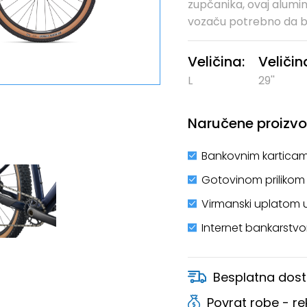
zupčanika, ovaj alumin
vozaču potrebno da bi
Veličina:
Veliči
L
29''
Naručene proizvod
Bankovnim karticam
Gotovinom prilikom
Virmanski uplatom 
Internet bankarstv
Besplatna dost
Povrat robe - r