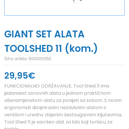
GIANT SET ALATA
TOOLSHED 11 (kom.)
Šifra artikla:
600000055
29,95€
FUNKCIONALNO ODRŽAVANJE. Tool Shed 11 ima
jedanaest osnovnih alata u jednom praktičnom
višenamjenskom alatu za ponijeti sa sobom. S novim
ergonomski dizajniranim nezavisnim alatom s
ventilom i uredno zbijenim šestougaonim ključevima,
Tool Shed 11 je savršen alat za bilo koji torbicu za