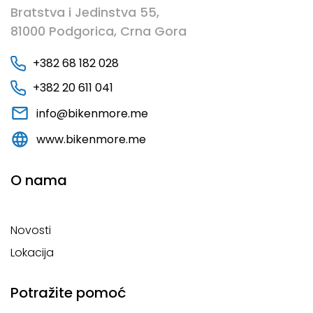
Bratstva i Jedinstva 55,
81000 Podgorica, Crna Gora
+382 68 182 028
+382 20 611 041
info@bikenmore.me
www.bikenmore.me
O nama
Novosti
Lokacija
Potražite pomoć