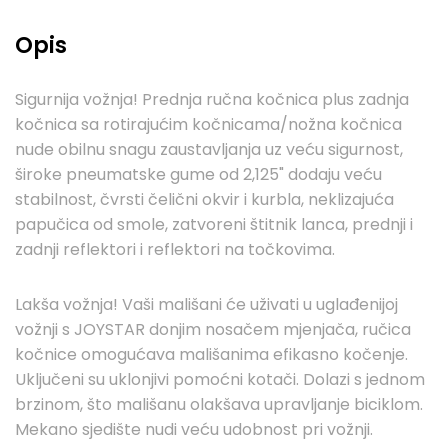
Opis
Sigurnija vožnja! Prednja ručna kočnica plus zadnja
kočnica sa rotirajućim kočnicama/nožna kočnica
nude obilnu snagu zaustavljanja uz veću sigurnost,
široke pneumatske gume od 2,125" dodaju veću
stabilnost, čvrsti čelični okvir i kurbla, neklizajuća
papučica od smole, zatvoreni štitnik lanca, prednji i
zadnji reflektori i reflektori na točkovima.
Lakša vožnja! Vaši mališani će uživati ​​u uglađenijoj
vožnji s JOYSTAR donjim nosačem mjenjača, ručica
kočnice omogućava mališanima efikasno kočenje.
Uključeni su uklonjivi pomoćni kotači. Dolazi s jednom
brzinom, što mališanu olakšava upravljanje biciklom.
Mekano sjedište nudi veću udobnost pri vožnji.