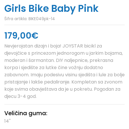
Girls Bike Baby Pink
Šifra artikla:
BIKE049pk-14
179,00€
Nevjerojatan dizajn i boja! JOYSTAR bicikl za
djevojčice s princezom jednorogom u jarkim bojama,
moderan i šarmantan. DIY naljepnice, prekrasna
korpa i sjedište za lutke čine vožnju dodatno
zabavnom. Imaju podesivu visinu sjedišta i lule za bolje
pristajanje i lakše pedaliranje. Kompletan sa zvonom
koje svima obavještava da je u pokretu. Pogodan za
djecu 3-4 god.
Veličina guma:
14''