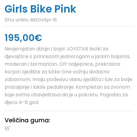
Girls Bike Pink
Šifra artikla:
BIKE049pl-16
195,00€
Nevjerojatan dizajn i boja! JOYSTAR bicikl za
djevojčice s princezom jednorogom u jarkim bojama,
moderan i šarmantan. DIY naljepnice, prekrasna
korpa i sjedište za lutke čine vožnju dodatno
zabavnom. Imaju podesivu visinu sjedišta i lule za bolje
pristajanje i lakše pedaliranje. Kompletan sa zvonom
koje svima obavještava da je u pokretu. Pogodan za
djecu 4-6 god.
Veličina guma:
16''