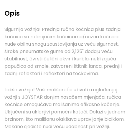
Opis
Sigurnija vožnja! Prednja ručna kočnica plus zadnja
kočnica sa rotirajućim kočnicama/nožna kočnica
nude obilnu snagu zaustavljanja uz veću sigurnost,
široke pneumatske gume od 2,125" dodaju veću
stabilnost, čvrsti čelični okvir i kurbla, neklizajuća
papučica od smole, zatvoreni štitnik lanca, prednji i
zadnji reflektori i reflektori na točkovima.
Lakša vožnja! Vaši mališani će uživati ​​u uglađenijoj
vožnji s JOYSTAR donjim nosačem mjenjača, ručica
kočnice omogućava mališanima efikasno kočenje.
Uključeni su uklonjivi pomoćni kotači. Dolazi s jednom
brzinom, što mališanu olakšava upravljanje biciklom.
Mekano sjedište nudi veću udobnost pri vožnji.