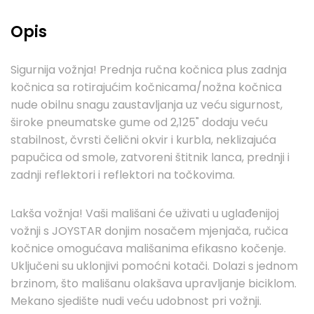
Opis
Sigurnija vožnja! Prednja ručna kočnica plus zadnja
kočnica sa rotirajućim kočnicama/nožna kočnica
nude obilnu snagu zaustavljanja uz veću sigurnost,
široke pneumatske gume od 2,125" dodaju veću
stabilnost, čvrsti čelični okvir i kurbla, neklizajuća
papučica od smole, zatvoreni štitnik lanca, prednji i
zadnji reflektori i reflektori na točkovima.
Lakša vožnja! Vaši mališani će uživati ​​u uglađenijoj
vožnji s JOYSTAR donjim nosačem mjenjača, ručica
kočnice omogućava mališanima efikasno kočenje.
Uključeni su uklonjivi pomoćni kotači. Dolazi s jednom
brzinom, što mališanu olakšava upravljanje biciklom.
Mekano sjedište nudi veću udobnost pri vožnji.