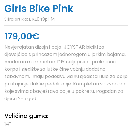
Girls Bike Pink
Šifra artikla:
BIKE049pl-14
179,00€
Nevjerojatan dizajn i boja! JOYSTAR bicikl za
djevojčice s princezom jednorogom u jarkim bojama,
moderan i šarmantan. DIY naljepnice, prekrasna
korpa i sjedište za lutke čine vožnju dodatno
zabavnom. Imaju podesivu visinu sjedišta i lule za bolje
pristajanje i lakše pedaliranje. Kompletan sa zvonom
koje svima obavještava da je u pokretu. Pogodan za
djecu 2-5 god.
Veličina guma:
14''