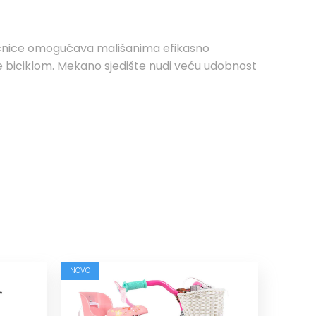
 kočnice omogućava mališanima efikasno
je biciklom. Mekano sjedište nudi veću udobnost
NOVO