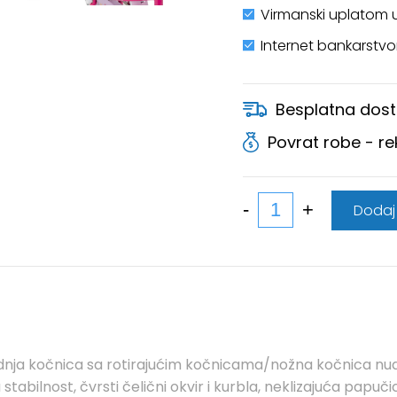
Virmanski uplatom 
Internet bankarstv
Besplatna dost
Povrat robe - r
Dodaj
adnja kočnica sa rotirajućim kočnicama/nožna kočnica nude
bilnost, čvrsti čelični okvir i kurbla, neklizajuća papučica