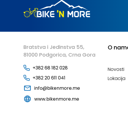
Bratstva i Jedinstva 55,
O nam
81000 Podgorica, Crna Gora
+382 68 182 028
Novosti
+382 20 611 041
Lokacija
info@bikenmore.me
www.bikenmore.me