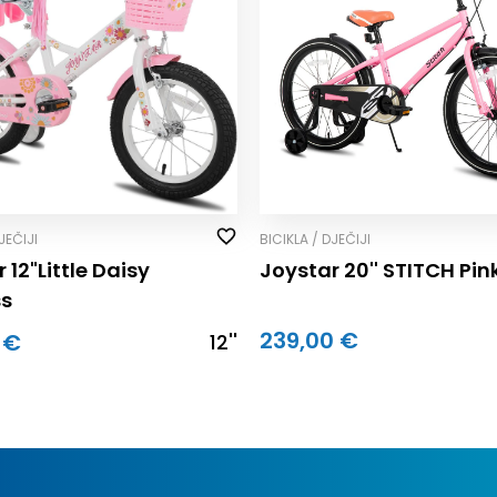
JEČIJI
BICIKLA / DJEČIJI
 12"Little Daisy
Joystar 20'' STITCH Pin
ss
239,00 €
 €
12''