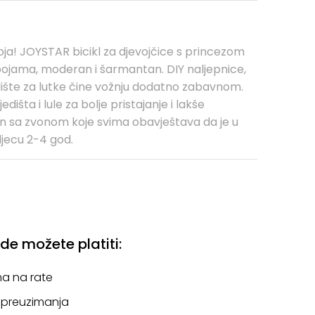
boja! JOYSTAR bicikl za djevojčice s princezom
ojama, moderan i šarmantan. DIY naljepnice,
dište za lutke čine vožnju dodatno zabavnom.
edišta i lule za bolje pristajanje i lakše
n sa zvonom koje svima obavještava da je u
jecu 2-4 god.
e možete platiti:
a na rate
 preuzimanja