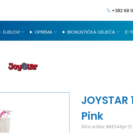
+382 68 1
DJELOVI
OPREMA
BICIKLISTIČKA ODJEĆA
E-T
JOYSTAR 1
Pink
Šifra artikla:
BIKE049pl-12