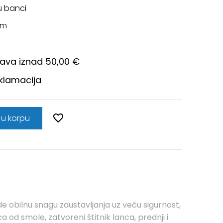
u banci
om
ava iznad 50,00 €
eklamacija
 u korpu
 obilnu snagu zaustavljanja uz veću sigurnost,
 od smole, zatvoreni štitnik lanca, prednji i