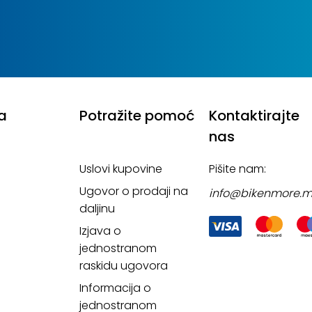
a
Potražite pomoć
Kontaktirajte
nas
Uslovi kupovine
Pišite nam:
Ugovor o prodaji na
info@bikenmore.
daljinu
Izjava o
jednostranom
raskidu ugovora
Informacija o
jednostranom