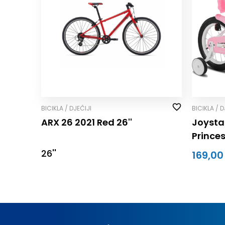
BICIKLA / DJEČIJI
BICIKLA / D
ARX 26 2021 Red 26''
Joystar
Prince
26''
169,00