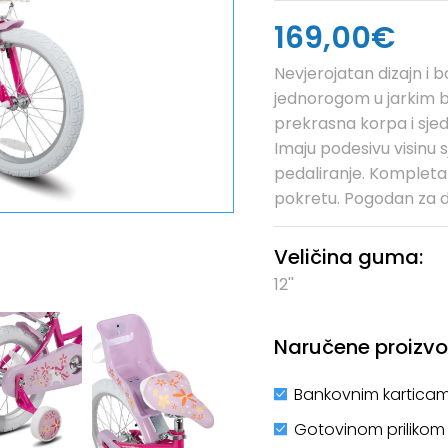
169,00€
Nevjerojatan dizajn i 
jednorogom u jarkim b
prekrasna korpa i sje
Imaju podesivu visinu sj
pedaliranje. Kompleta
pokretu. Pogodan za d
Veličina guma:
12''
Naručene proizvod
Bankovnim karticam
Gotovinom prilikom