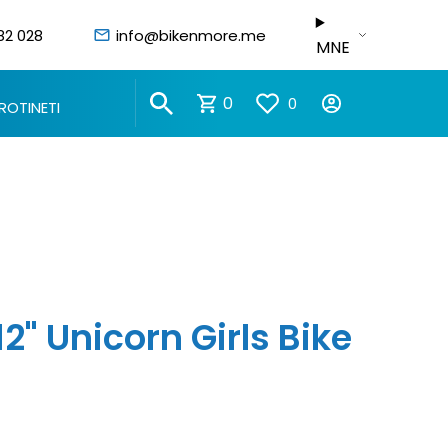
82 028
info@bikenmore.me
MNE
0
0
ROTINETI
2" Unicorn Girls Bike