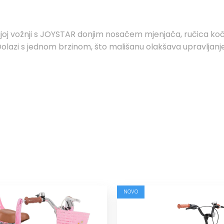
ađenijoj vožnji s JOYSTAR donjim nosačem mjenjača, ručica
. Dolazi s jednom brzinom, što mališanu olakšava upravljan
NOVO