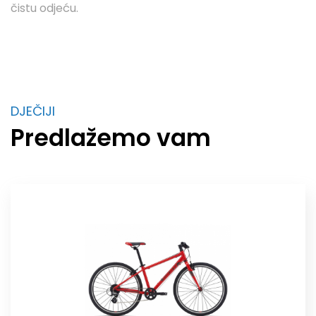
čistu odjeću.
DJEČIJI
Predlažemo vam