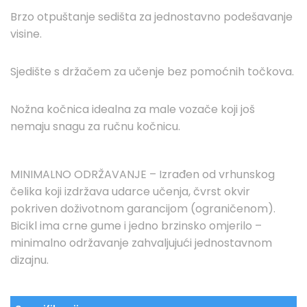
Brzo otpuštanje sedišta za jednostavno podešavanje
visine.
Sjedište s držačem za učenje bez pomoćnih točkova.
Nožna kočnica idealna za male vozače koji još
nemaju snagu za ručnu kočnicu.
MINIMALNO ODRŽAVANJE – Izrađen od vrhunskog
čelika koji izdržava udarce učenja, čvrst okvir
pokriven doživotnom garancijom (ograničenom).
Bicikl ima crne gume i jedno brzinsko omjerilo –
minimalno održavanje zahvaljujući jednostavnom
dizajnu.