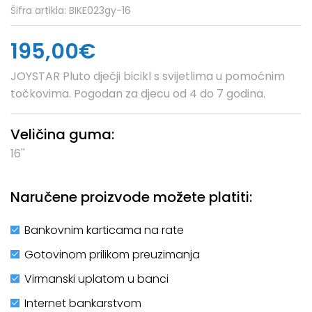
Šifra artikla:
BIKE023gy-16
195,00€
JOYSTAR Pluto dječji bicikl s svijetlima u pomoćnim
točkovima. Pogodan za djecu od 4 do 7 godina.
Veličina guma:
16''
Naručene proizvode možete platiti:
Bankovnim karticama na rate
Gotovinom prilikom preuzimanja
Virmanski uplatom u banci
Internet bankarstvom