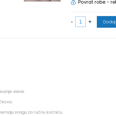
Povrat robe - r
Dodaj
vanje visine.
čkova.
 nemaju snagu za ručnu kočnicu.