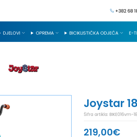
+382 68 1
DJELOVI
OPREMA
BICIKLISTIČKA ODJEĆA
E-T
Joystar 18
Šifra artikla:
BIKE016vm-1
219,00€