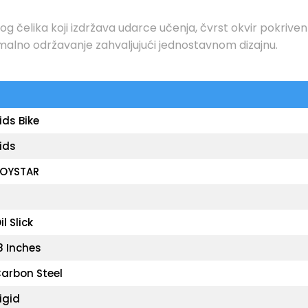
čelika koji izdržava udarce učenja, čvrst okvir pokrive
malno održavanje zahvaljujući jednostavnom dizajnu.
ids Bike
ids
OYSTAR
il Slick
8 Inches
arbon Steel
igid