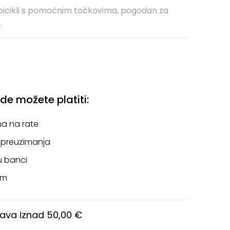
iji bicikli s pomoćnim točkovima, pogodan za
.
e možete platiti:
a na rate
 preuzimanja
u banci
om
ava iznad 50,00 €