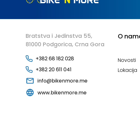
Bratstva i Jedinstva 55,
O nam
81000 Podgorica, Crna Gora
+382 68 182 028
Novosti
+382 20 611 041
Lokacija
info@bikenmore.me
www.bikenmore.me