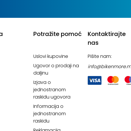
a
Potražite pomoć
Kontaktirajte
nas
Uslovi kupovine
Pišite nam:
Ugovor o prodaji na
info@bikenmore.
daljinu
Izjava o
jednostranom
raskidu ugovora
Informacija o
jednostranom
raskidu
Reklamacija