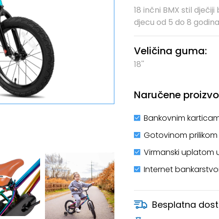
18 inčni BMX stil dječ
djecu od 5 do 8 godina
Veličina guma:
18''
Naručene proizvod
Bankovnim karticam
Gotovinom prilikom
Virmanski uplatom 
Internet bankarstv
Besplatna dost