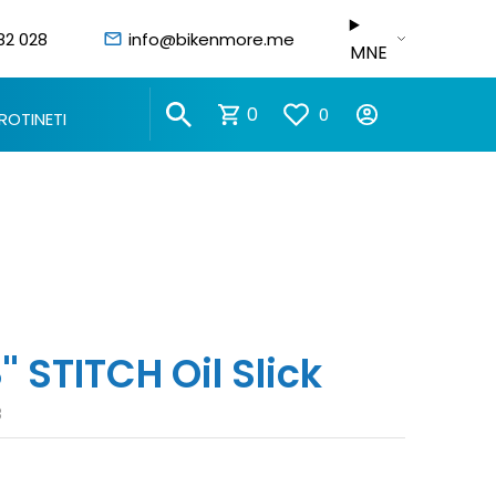
82 028
info@bikenmore.me
MNE
0
0
ROTINETI
'' STITCH Oil Slick
8