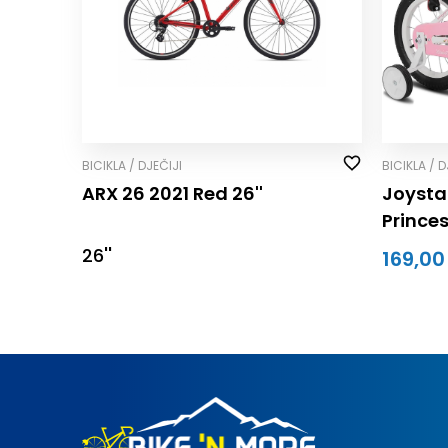
BICIKLA / DJEČIJI
BICIKLA / D
ARX 26 2021 Red 26''
Joystar
Prince
26''
169,00