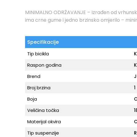
MINIMALNO ODRŽAVANJE – Izrađen od vrhunskog 
ima crne gume i jedno brzinsko omjerilo – mini
Specifikacije
Tip bicikla
K
Raspon godina
K
Brend
J
Broj brzina
1
Boja
O
Veličina točka
1
Materijal okvira
C
Tip suspenzije
R