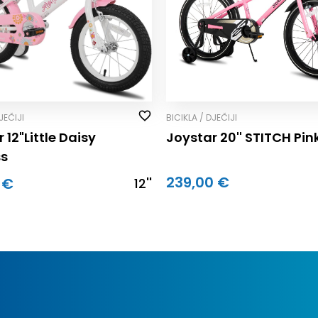
JEČIJI
BICIKLA / DJEČIJI
 12"Little Daisy
Joystar 20'' STITCH Pin
ss
239,00 €
 €
12''